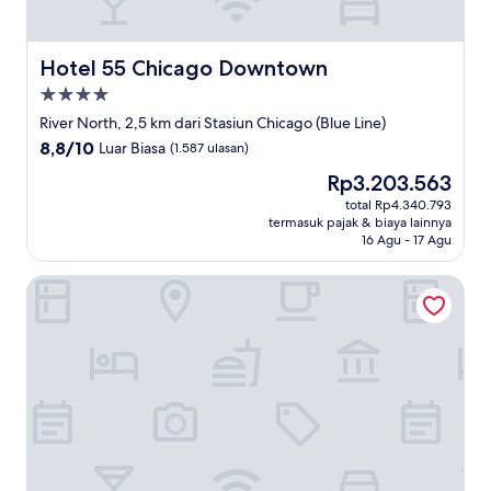
Hotel 55 Chicago Downtown
Hotel 55 Chicago Downtown
Properti
bintang
River North, 2,5 km dari Stasiun Chicago (Blue Line)
4.0
8.8
8,8/10
Luar Biasa
(1.587 ulasan)
dari
Harga
Rp3.203.563
10,
sekarang
Luar
total Rp4.340.793
Rp3.203.563
termasuk pajak & biaya lainnya
Biasa,
16 Agu - 17 Agu
(1.587
ulasan)
voco Chicago Downtown - Riverwalk by IHG