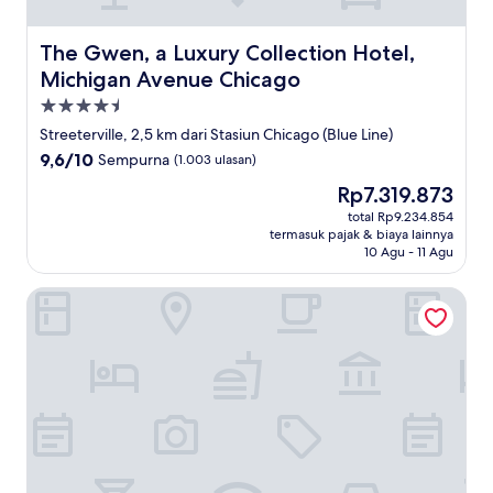
The Gwen, a Luxury Collection Hotel, Michigan Avenue 
The Gwen, a Luxury Collection Hotel,
Michigan Avenue Chicago
Properti
bintang
Streeterville, 2,5 km dari Stasiun Chicago (Blue Line)
4.5
9.6
9,6/10
Sempurna
(1.003 ulasan)
dari
Harga
Rp7.319.873
10,
sekarang
Sempurna,
total Rp9.234.854
Rp7.319.873
termasuk pajak & biaya lainnya
(1.003
10 Agu - 11 Agu
ulasan)
Moxy Chicago Downtown