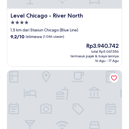
Level Chicago - River North
Level Chicago - River North
Properti
bintang
1,5 km dari Stasiun Chicago (Blue Line)
4.0
9.2
9,2/10
Istimewa
(1.046 ulasan)
dari
Harga
Rp3.940.742
10,
sekarang
Istimewa,
total Rp5.067.556
Rp3.940.742
termasuk pajak & biaya lainnya
(1.046
16 Agu - 17 Agu
ulasan)
Hotel Chicago Downtown, Autograph Collection by Marri