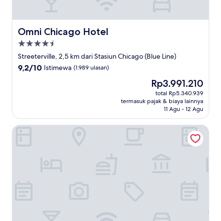
Omni Chicago Hotel
Omni Chicago Hotel
Properti
bintang
Streeterville, 2,5 km dari Stasiun Chicago (Blue Line)
4.5
9.2
9,2/10
Istimewa
(1.989 ulasan)
dari
Harga
Rp3.991.210
10,
sekarang
Istimewa,
total Rp5.340.939
Rp3.991.210
termasuk pajak & biaya lainnya
(1.989
11 Agu - 12 Agu
ulasan)
Level Chicago - River North