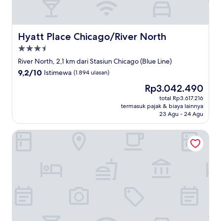
Hyatt Place Chicago/River North
Hyatt Place Chicago/River North
Properti
bintang
River North, 2,1 km dari Stasiun Chicago (Blue Line)
3.5
9.2
9,2/10
Istimewa
(1.894 ulasan)
dari
Harga
Rp3.042.490
10,
sekarang
Istimewa,
total Rp3.617.216
Rp3.042.490
termasuk pajak & biaya lainnya
(1.894
23 Agu - 24 Agu
ulasan)
Omni Chicago Hotel