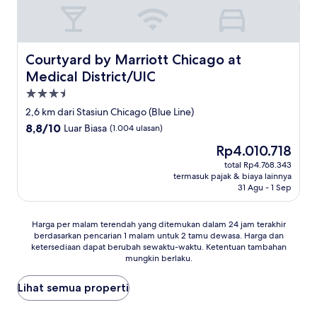
Courtyard by Marriott Chicago at Medical District/UIC
Courtyard by Marriott Chicago at
Medical District/UIC
Properti
bintang
2,6 km dari Stasiun Chicago (Blue Line)
3.5
8.8
8,8/10
Luar Biasa
(1.004 ulasan)
dari
Harga
Rp4.010.718
10,
sekarang
Luar
total Rp4.768.343
Rp4.010.718
termasuk pajak & biaya lainnya
Biasa,
31 Agu - 1 Sep
(1.004
ulasan)
Harga
Harga per malam terendah yang ditemukan dalam 24 jam terakhir
berdasarkan pencarian 1 malam untuk 2 tamu dewasa. Harga dan
per
ketersediaan dapat berubah sewaktu-waktu. Ketentuan tambahan
malam
mungkin berlaku.
terendah
yang
Lihat semua properti
ditemukan
dalam
24