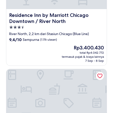
Residence Inn by Marriott Chicago Downtown / River No
Residence Inn by Marriott Chicago
Downtown / River North
Properti
bintang
River North, 2,2 km dari Stasiun Chicago (Blue Line)
3.5
9.4
9,4/10
Sempurna
(1.176 ulasan)
dari
Harga
Rp3.400.430
10,
sekarang
Sempurna,
total Rp4.042.772
Rp3.400.430
termasuk pajak & biaya lainnya
(1.176
7 Sep - 8 Sep
ulasan)
Hyatt Place Chicago/River North