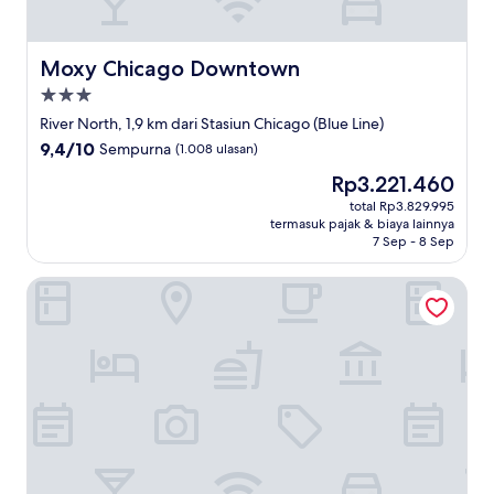
Moxy Chicago Downtown
Moxy Chicago Downtown
Properti
bintang
River North, 1,9 km dari Stasiun Chicago (Blue Line)
3.0
9.4
9,4/10
Sempurna
(1.008 ulasan)
dari
Harga
Rp3.221.460
10,
sekarang
Sempurna,
total Rp3.829.995
Rp3.221.460
termasuk pajak & biaya lainnya
(1.008
7 Sep - 8 Sep
ulasan)
Staypineapple, An Iconic Hotel, The Loop