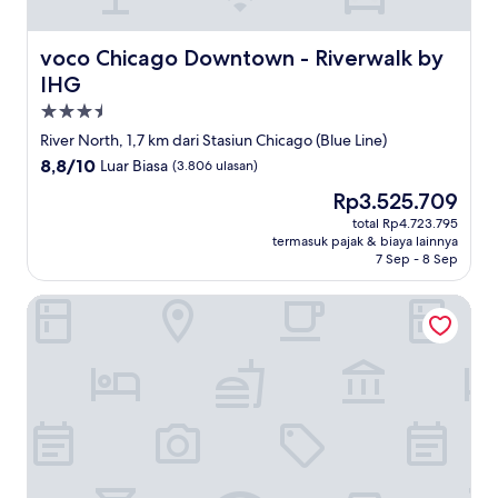
voco Chicago Downtown - Riverwalk by IHG
voco Chicago Downtown - Riverwalk by
IHG
Properti
bintang
River North, 1,7 km dari Stasiun Chicago (Blue Line)
3.5
8.8
8,8/10
Luar Biasa
(3.806 ulasan)
dari
Harga
Rp3.525.709
10,
sekarang
Luar
total Rp4.723.795
Rp3.525.709
termasuk pajak & biaya lainnya
Biasa,
7 Sep - 8 Sep
(3.806
ulasan)
AC Hotels by Marriott Chicago Downtown