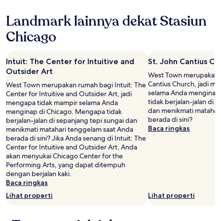
4.5
Landmark lainnya dekat Stasiun
Chicago
Intuit: The Center for Intuitive and
St. John Cantius Ch
Outsider Art
West Town merupakan r
Cantius Church, jadi m
West Town merupakan rumah bagi Intuit: The
selama Anda menginap
Center for Intuitive and Outsider Art, jadi
tidak berjalan-jalan di 
mengapa tidak mampir selama Anda
dan menikmati matahar
menginap di Chicago. Mengapa tidak
berada di sini?
berjalan-jalan di sepanjang tepi sungai dan
Baca ringkas
menikmati matahari tenggelam saat Anda
berada di sini? Jika Anda senang di Intuit: The
Center for Intuitive and Outsider Art, Anda
akan menyukai Chicago Center for the
Performing Arts, yang dapat ditempuh
dengan berjalan kaki.
Baca ringkas
Lihat properti
Lihat properti