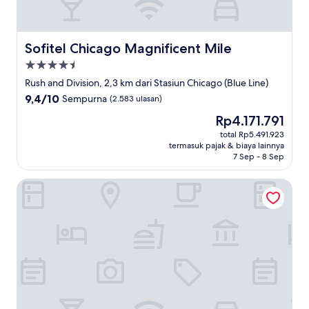
Sofitel Chicago Magnificent Mile
Sofitel Chicago Magnificent Mile
Properti
bintang
Rush and Division, 2,3 km dari Stasiun Chicago (Blue Line)
4.5
9.4
9,4/10
Sempurna
(2.583 ulasan)
dari
Harga
Rp4.171.791
10,
sekarang
Sempurna,
total Rp5.491.923
Rp4.171.791
termasuk pajak & biaya lainnya
(2.583
7 Sep - 8 Sep
ulasan)
Residence Inn by Marriott Chicago Downtown / River Nor