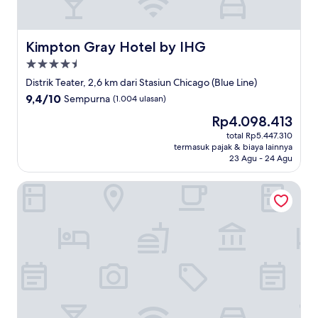
Kimpton Gray Hotel by IHG
Kimpton Gray Hotel by IHG
Properti
bintang
Distrik Teater, 2,6 km dari Stasiun Chicago (Blue Line)
4.5
9.4
9,4/10
Sempurna
(1.004 ulasan)
dari
Harga
Rp4.098.413
10,
sekarang
Sempurna,
total Rp5.447.310
Rp4.098.413
termasuk pajak & biaya lainnya
(1.004
23 Agu - 24 Agu
ulasan)
Aloft by Marriott Chicago Downtown River North