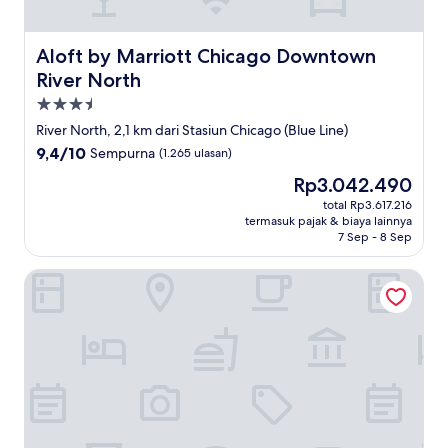
Aloft by Marriott Chicago Downtown River North
Aloft by Marriott Chicago Downtown
River North
Properti
bintang
River North, 2,1 km dari Stasiun Chicago (Blue Line)
3.5
9.4
9,4/10
Sempurna
(1.265 ulasan)
dari
Harga
Rp3.042.490
10,
sekarang
Sempurna,
total Rp3.617.216
Rp3.042.490
termasuk pajak & biaya lainnya
(1.265
7 Sep - 8 Sep
ulasan)
Sofitel Chicago Magnificent Mile