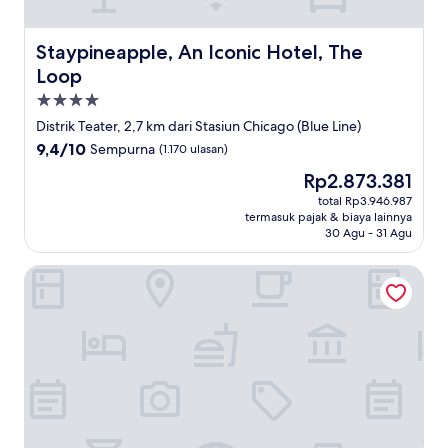
Staypineapple, An Iconic Hotel, The Loop
Staypineapple, An Iconic Hotel, The
Loop
Properti
bintang
Distrik Teater, 2,7 km dari Stasiun Chicago (Blue Line)
4.0
9.4
9,4/10
Sempurna
(1.170 ulasan)
dari
Harga
Rp2.873.381
10,
sekarang
Sempurna,
total Rp3.946.987
Rp2.873.381
termasuk pajak & biaya lainnya
(1.170
30 Agu - 31 Agu
ulasan)
Kimpton Gray Hotel by IHG