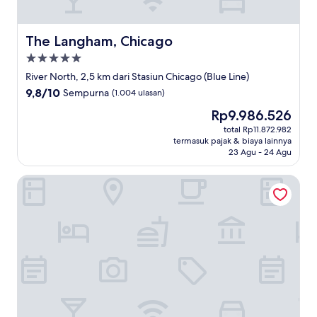
The Langham, Chicago
The Langham, Chicago
Properti
bintang
River North, 2,5 km dari Stasiun Chicago (Blue Line)
5.0
9.8
9,8/10
Sempurna
(1.004 ulasan)
dari
Harga
Rp9.986.526
10,
sekarang
Sempurna,
total Rp11.872.982
Rp9.986.526
termasuk pajak & biaya lainnya
(1.004
23 Agu - 24 Agu
ulasan)
The Gwen, a Luxury Collection Hotel, Michigan Avenue Ch