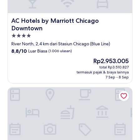
AC Hotels by Marriott Chicago Downtown
AC Hotels by Marriott Chicago
Downtown
Properti
bintang
River North, 2,4 km dari Stasiun Chicago (Blue Line)
4.0
8.8
8,8/10
Luar Biasa
(1.006 ulasan)
dari
Harga
Rp2.953.005
10,
sekarang
Luar
total Rp3.510.827
Rp2.953.005
termasuk pajak & biaya lainnya
Biasa,
7 Sep - 8 Sep
(1.006
ulasan)
Holiday Inn Chicago Dwtn - The Mart by IHG