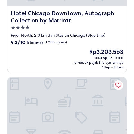
Hotel Chicago Downtown, Autograph Collection by Marr
Hotel Chicago Downtown, Autograph
Collection by Marriott
Properti
bintang
River North, 2,3 km dari Stasiun Chicago (Blue Line)
4.0
9.2
9,2/10
Istimewa
(1.005 ulasan)
dari
Harga
Rp3.203.563
10,
sekarang
Istimewa,
total Rp4.340.616
Rp3.203.563
termasuk pajak & biaya lainnya
(1.005
7 Sep - 8 Sep
ulasan)
Thompson Chicago, by Hyatt