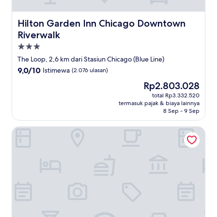
Hilton Garden Inn Chicago Downtown Riverwalk
Hilton Garden Inn Chicago Downtown
Riverwalk
Properti
bintang
The Loop, 2,6 km dari Stasiun Chicago (Blue Line)
3.0
9.0
9,0/10
Istimewa
(2.076 ulasan)
dari
Harga
Rp2.803.028
10,
sekarang
Istimewa,
total Rp3.332.520
Rp2.803.028
termasuk pajak & biaya lainnya
(2.076
8 Sep - 9 Sep
ulasan)
Hotel 55 Chicago Downtown