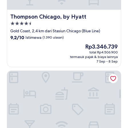
Thompson Chicago, by Hyatt
Thompson Chicago, by Hyatt
Properti
bintang
Gold Coast, 2,4 km dari Stasiun Chicago (Blue Line)
4.5
9.2
9,2/10
Istimewa
(1.390 ulasan)
dari
Harga
Rp3.346.739
10,
sekarang
Istimewa,
total Rp4.506.900
Rp3.346.739
termasuk pajak & biaya lainnya
(1.390
7 Sep - 8 Sep
ulasan)
Hilton Garden Inn Chicago Downtown Riverwalk