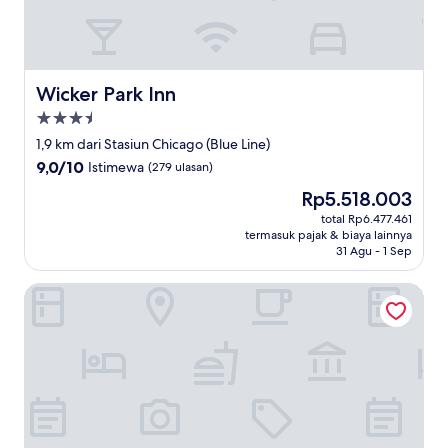
Wicker Park Inn
Wicker Park Inn
Properti
bintang
1,9 km dari Stasiun Chicago (Blue Line)
3.5
9.0
9,0/10
Istimewa
(279 ulasan)
dari
Harga
Rp5.518.003
10,
sekarang
Istimewa,
total Rp6.477.461
Rp5.518.003
termasuk pajak & biaya lainnya
(279
31 Agu - 1 Sep
ulasan)
Courtyard by Marriott Chicago at Medical District/UIC