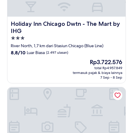
Holiday Inn Chicago Dwtn - The Mart by IHG
Holiday Inn Chicago Dwtn - The Mart by
IHG
Properti
bintang
River North, 1,7 km dari Stasiun Chicago (Blue Line)
3.0
8.8
8,8/10
Luar Biasa
(2.497 ulasan)
dari
Harga
Rp3.722.576
10,
sekarang
Luar
total Rp4.957.849
Rp3.722.576
termasuk pajak & biaya lainnya
Biasa,
7 Sep - 8 Sep
(2.497
ulasan)
Wicker Park Inn