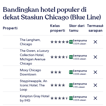
jam
Bandingkan hotel populer di
terakhir
berdasarkan
dekat Stasiun Chicago (Blue Line)
pencarian
1
malam
Kelas
Skor dari
Termasuk
Properti
untuk
properti
tamu
sarapan
2
tamu
The Langham,
Sempurna
dewasa.
Properti
9.8
Chicago
1.004 ulasan
Harga
bintang
dan
5.0
The Gwen, a Luxury
ketersediaan
Collection Hotel,
Sempurna
Properti
9.6
dapat
Michigan Avenue
1.003 ulasan
bintang
berubah
Chicago
4.5
sewaktu-
Moxy Chicago
Sempurna
waktu.
Properti
9.4
Downtown
1.008 ulasan
Ketentuan
bintang
tambahan
3.0
Staypineapple, An
mungkin
Sempurna
Iconic Hotel, The
Properti
9.4
1.170 ulasan
berlaku.
Loop
bintang
4.0
Kimpton Gray Hotel
Sempurna
Properti
9.4
by IHG
1.004 ulasan
bintang