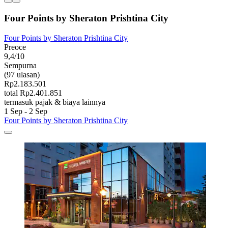
Four Points by Sheraton Prishtina City
Four Points by Sheraton Prishtina City
Preoce
9,4/10
Sempurna
(97 ulasan)
Rp2.183.501
total Rp2.401.851
termasuk pajak & biaya lainnya
1 Sep - 2 Sep
Four Points by Sheraton Prishtina City