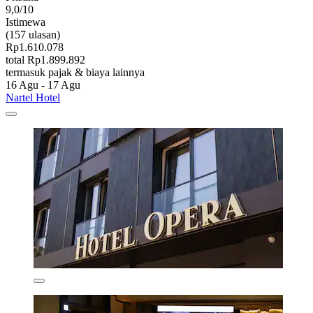
9,0/10
Istimewa
(157 ulasan)
Rp1.610.078
total Rp1.899.892
termasuk pajak & biaya lainnya
16 Agu - 17 Agu
Nartel Hotel