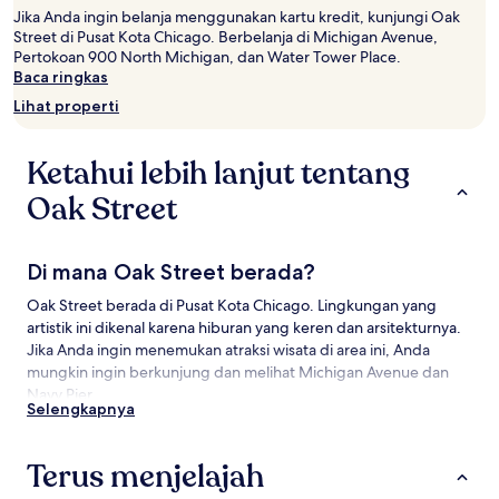
tamu
Jika Anda ingin belanja menggunakan kartu kredit, kunjungi Oak
dewasa.
Street di Pusat Kota Chicago. Berbelanja di Michigan Avenue,
Harga
Pertokoan 900 North Michigan, dan Water Tower Place.
dan
Baca ringkas
ketersediaan
Lihat properti
dapat
berubah
sewaktu-
Ketahui lebih lanjut tentang
waktu.
Ketentuan
Oak Street
tambahan
mungkin
berlaku.
Di mana Oak Street berada?
Oak Street berada di Pusat Kota Chicago. Lingkungan yang
artistik ini dikenal karena hiburan yang keren dan arsitekturnya.
Jika Anda ingin menemukan atraksi wisata di area ini, Anda
mungkin ingin berkunjung dan melihat Michigan Avenue dan
Navy Pier.
Selengkapnya
Objek Wisata di dekat Oak Street
Terus menjelajah
Yang Wajib Dikunjungi di Oak Street