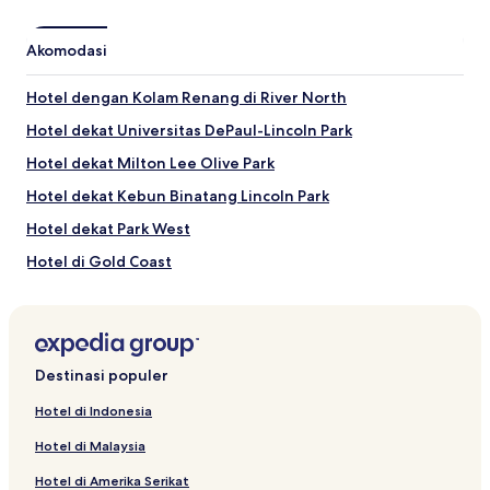
Michigan Avenue
Navy Pier
Akomodasi
Soldier Field
United Center
Hotel dengan Kolam Renang di River North
McCormick Place
Hotel dekat Universitas DePaul-Lincoln Park
Aktivitas di Oak Street
Hotel dekat Milton Lee Olive Park
State Street
Pertokoan 900 North Michigan
Hotel dekat Kebun Binatang Lincoln Park
Broadway Playhouse
Water Tower Place
Hotel dekat Park West
Museum of Contemporary Art Chicago
Hotel di Gold Coast
Hotel dekat Consulate General of Ukraine
Hotel Menerima Tamu LGBT di Chicago
Hotel dekat Roosevelt University
Destinasi populer
Hotel Belanja dekat Pantai Oak Street
Hotel di Indonesia
Motel di Chicago
Hotel di Malaysia
Hotel dekat Shops at North Bridge
Hotel di Amerika Serikat