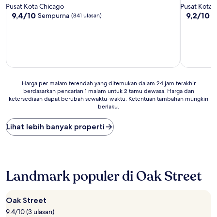
bintang
bintang
Pusat Kota Chicago
Pusat Kota 
4.0
4.0
9.4
9.2
9,4/10
9,2/10
Sempurna
I
(841 ulasan)
dari
dari
10,
10,
Sempurna,
Istimewa,
(841
(1.240
ulasan)
ulasan)
Harga
Harga per malam terendah yang ditemukan dalam 24 jam terakhir
berdasarkan pencarian 1 malam untuk 2 tamu dewasa. Harga dan
per
ketersediaan dapat berubah sewaktu-waktu. Ketentuan tambahan mungkin
malam
berlaku.
terendah
yang
Lihat lebih banyak properti
ditemukan
dalam
24
jam
terakhir
berdasarkan
Landmark populer di Oak Street
pencarian
1
malam
Oak Street
untuk
9.4/10 (3 ulasan)
2