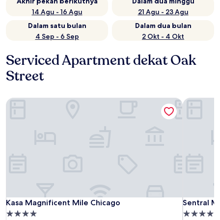
Akhir pekan berikutnya
Dalam dua minggu
14 Agu - 16 Agu
21 Agu - 23 Agu
Dalam satu bulan
Dalam dua bulan
4 Sep - 6 Sep
2 Okt - 4 Okt
Serviced Apartment dekat Oak
Street
Kasa Magnificent Mile Chicago
Sentral M
Kasa Magnificent Mile Chicago
Sentral M
Kasa Magnificent Mile Chicago
Sentral M
Properti
Properti