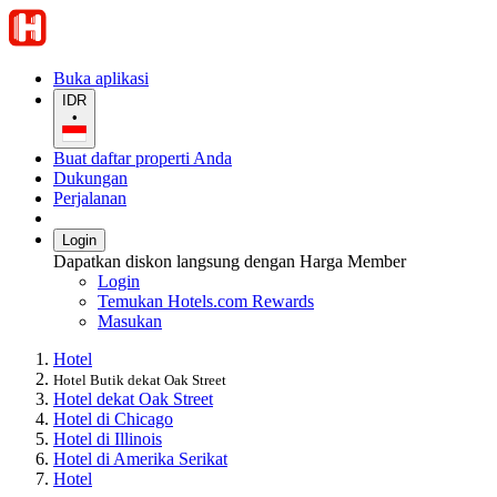
Buka aplikasi
IDR
•
Buat daftar properti Anda
Dukungan
Perjalanan
Login
Dapatkan diskon langsung dengan Harga Member
Login
Temukan Hotels.com Rewards
Masukan
Hotel
Hotel Butik dekat Oak Street
Hotel dekat Oak Street
Hotel di Chicago
Hotel di Illinois
Hotel di Amerika Serikat
Hotel