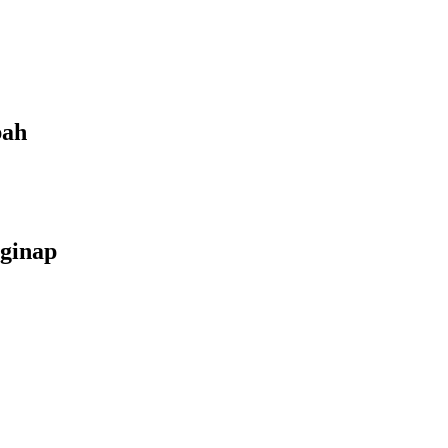
bah
ginap