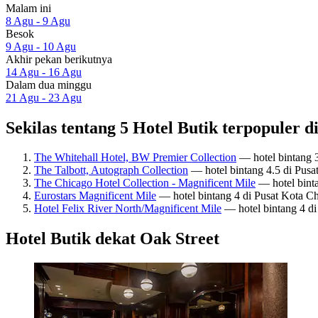
Malam ini
8 Agu - 9 Agu
Besok
9 Agu - 10 Agu
Akhir pekan berikutnya
14 Agu - 16 Agu
Dalam dua minggu
21 Agu - 23 Agu
Sekilas tentang 5 Hotel Butik terpopuler d
The Whitehall Hotel, BW Premier Collection
— hotel bintang 3
The Talbott, Autograph Collection
— hotel bintang 4.5 di Pus
The Chicago Hotel Collection - Magnificent Mile
— hotel binta
Eurostars Magnificent Mile
— hotel bintang 4 di Pusat Kota C
Hotel Felix River North/Magnificent Mile
— hotel bintang 4 di
Hotel Butik dekat Oak Street