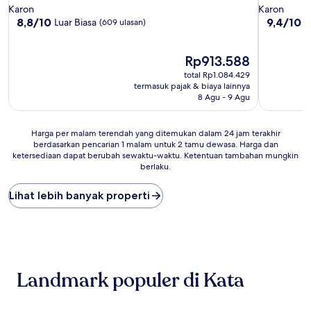
bintang
bintang
Karon
Karon
4.0
4.0
8.8
9.4
8,8/10
9,4/10
Luar Biasa
S
(609 ulasan)
dari
dari
10,
10,
Luar
Harga
Sempurna
Rp913.588
Biasa,
sekarang
(67
total Rp1.084.429
(609
Rp913.588
ulasan)
termasuk pajak & biaya lainnya
ulasan)
8 Agu - 9 Agu
Harga
Harga per malam terendah yang ditemukan dalam 24 jam terakhir
berdasarkan pencarian 1 malam untuk 2 tamu dewasa. Harga dan
per
ketersediaan dapat berubah sewaktu-waktu. Ketentuan tambahan mungkin
malam
berlaku.
terendah
yang
Lihat lebih banyak properti
ditemukan
dalam
24
jam
terakhir
berdasarkan
pencarian
Landmark populer di Kata
1
malam
untuk