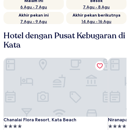
Malam ini
Besok
6 Agu - 7 Agu
7 Agu - 8 Agu
Akhir pekan ini
Akhir pekan berikutnya
7 Agu - 9 Agu
14 Agu - 16 Agu
Hotel dengan Pusat Kebugaran di
Kata
Chanalai Flora Resort, Kata Beach
Niranapa 
Chanalai Flora Resort, Kata Beach
Niranapa 
Chanalai Flora Resort, Kata Beach
Niranapa 
Properti
Properti