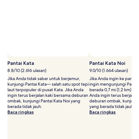
2
tamu
dewasa.
Harga
dan
ketersediaan
dapat
berubah
sewaktu-
waktu.
Ketentuan
Pantai Kata
Pantai Kata Noi
tambahan
8.8/10 (2.616 ulasan)
9.0/10 (1.664 ulasan)
mungkin
berlaku.
Jika Anda tidak sabar untuk berjemur,
Jika Anda ingin ke panta
kunjungi Pantai Kata— salah satu spot tepi
ingin mengunjungi Pantai
laut terpopuler di pusat Kata. Jika Anda
berada 0,7 mi (1,2 km) dar
ingin terus berjalan kaki bersama deburan
Anda ingin terus berjalan
ombak, kunjungi Pantai Kata Noi yang
deburan ombak, kunjungi 
berada tidak jauh.
yang berada tidak jauh.
Baca ringkas
Baca ringkas