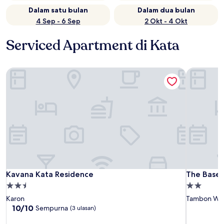
Dalam satu bulan
Dalam dua bulan
4 Sep - 6 Sep
2 Okt - 4 Okt
Serviced Apartment di Kata
Kavana Kata Residence
The Base C
Kavana Kata Residence
The Base C
Kavana Kata Residence
The Base 
Properti
Properti
bintang
bintang
Karon
Tambon Wic
2.5
2.0
10.0
10/10
Sempurna
(3 ulasan)
dari