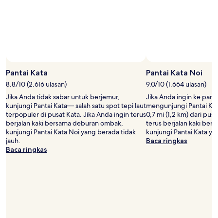
dan
ketersediaan
dapat
berubah
sewaktu-
waktu.
Ketentuan
tambahan
mungkin
Pantai Kata
Pantai Kata Noi
berlaku.
8.8/10 (2.616 ulasan)
9.0/10 (1.664 ulasan)
Jika Anda tidak sabar untuk berjemur,
Jika Anda ingin ke pant
kunjungi Pantai Kata— salah satu spot tepi laut
mengunjungi Pantai Kat
terpopuler di pusat Kata. Jika Anda ingin terus
0,7 mi (1,2 km) dari pusa
berjalan kaki bersama deburan ombak,
terus berjalan kaki be
kunjungi Pantai Kata Noi yang berada tidak
kunjungi Pantai Kata ya
jauh.
Baca ringkas
Baca ringkas