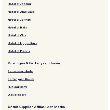
Hotel di Jepang
Hostel di Kata
Hotel di Arab Saudi
Hotel Keluarga di Karon
Hotel di Jerman
Hotel dekat Jalan Kaki Kata & Karon
Apartemen di Rawai
Hotel di Italia
Hotel dengan Kolam Renang di Rawai
Hotel di Cina
Hostel di Kota Phuket Lama
Hotel di Inggris Raya
Hotel Bintang 5 di Kata
Hotel di Prancis
Hotel Bintang 5 di Rawai
Dukungan & Pertanyaan Umum
Resor & Hotel dengan Spa di Karon
Pemesanan Anda
Hotel Mewah di Karon
Hostel di Talat Nuea
Pertanyaan Umum
Hotel dekat Pantai Kata
Hubungi kami
Hotel dekat Pantai Yanui
Ulas properti
Hotel di Chalong
Untuk Supplier, Afiliasi, dan Media
Rumah Penginapan di Patong