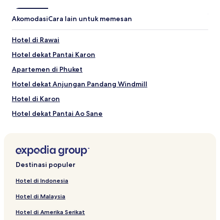
Akomodasi
Cara lain untuk memesan
Hotel di Rawai
Hotel dekat Pantai Karon
Apartemen di Phuket
Hotel dekat Anjungan Pandang Windmill
Hotel di Karon
Hotel dekat Pantai Ao Sane
Resor di Phuket
Hotel dekat Karon Beach Roundabout
Hotel Pantai di Rawai
Destinasi populer
Hotel dengan Sarapan Gratis di Kata
Hotel di Indonesia
Hotel dengan Dapur Kecil di Nai Harn
Hotel di Malaysia
Vila di Wichit
Hotel di Amerika Serikat
Resor di Karon