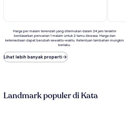
10,
Sempurna,
(3
ulasan)
Harga
Harga per malam terendah yang ditemukan dalam 24 jam terakhir
berdasarkan pencarian 1 malam untuk 2 tamu dewasa. Harga dan
per
ketersediaan dapat berubah sewaktu-waktu. Ketentuan tambahan mungkin
malam
berlaku.
terendah
yang
Lihat lebih banyak properti
ditemukan
dalam
24
jam
terakhir
berdasarkan
pencarian
Landmark populer di Kata
1
malam
untuk
2
tamu
dewasa.
Harga