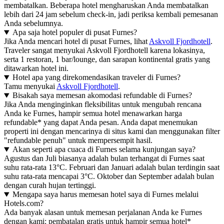
membatalkan. Beberapa hotel mengharuskan Anda membatalkan
lebih dari 24 jam sebelum check-in, jadi periksa kembali pemesanan
Anda sebelumnya.
Apa saja hotel populer di pusat Furnes?
Jika Anda mencari hotel di pusat Furnes, lihat
Askvoll Fjordhotell
.
Traveler sangat menyukai Askvoll Fjordhotell karena lokasinya,
serta 1 restoran, 1 bar/lounge, dan sarapan kontinental gratis yang
ditawarkan hotel ini.
Hotel apa yang direkomendasikan traveler di Furnes?
Tamu menyukai
Askvoll Fjordhotell
.
Bisakah saya memesan akomodasi refundable di Furnes?
Jika Anda menginginkan fleksibilitas untuk mengubah rencana
Anda ke Furnes, hampir semua hotel menawarkan harga
refundable* yang dapat Anda pesan. Anda dapat menemukan
properti ini dengan mencarinya di situs kami dan menggunakan filter
"refundable penuh" untuk mempersempit hasil.
Akan seperti apa cuaca di Furnes selama kunjungan saya?
Agustus dan Juli biasanya adalah bulan terhangat di Furnes saat
suhu rata-rata 13°C. Februari dan Januari adalah bulan terdingin saat
suhu rata-rata mencapai 3°C. Oktober dan September adalah bulan
dengan curah hujan tertinggi.
Mengapa saya harus memesan hotel saya di Furnes melalui
Hotels.com?
Ada banyak alasan untuk memesan perjalanan Anda ke Furnes
dengan kami: pembatalan gratis untuk hampir semua hotel*