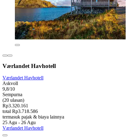
Værlandet Havhotell
Værlandet Havhotell
Askvoll
9,8/10
Sempurna
(20 ulasan)
Rp3.320.161
total Rp3.718.586
termasuk pajak & biaya lainnya
25 Agu - 26 Agu
Værlandet Havhotell