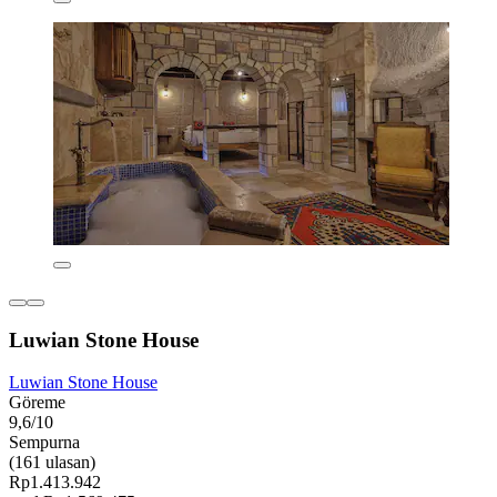
Luwian Stone House
Luwian Stone House
Göreme
9,6/10
Sempurna
(161 ulasan)
Rp1.413.942