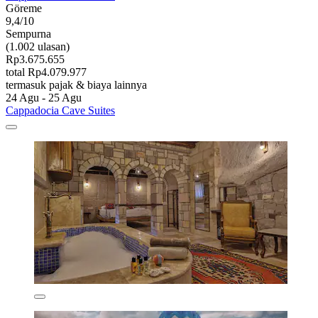
Göreme
9,4/10
Sempurna
(1.002 ulasan)
Rp3.675.655
total Rp4.079.977
termasuk pajak & biaya lainnya
24 Agu - 25 Agu
Cappadocia Cave Suites