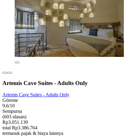
Artemis Cave Suites - Adults Only
Artemis Cave Suites - Adults Only
Göreme
9,6/10
Sempurna
(603 ulasan)
Rp3.051.139
total Rp3.386.764
termasuk pajak & biaya lainnya