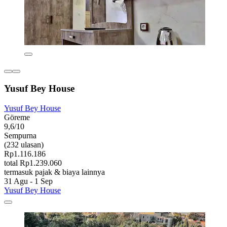
Yusuf Bey House
Yusuf Bey House
Göreme
9,6/10
Sempurna
(232 ulasan)
Rp1.116.186
total Rp1.239.060
termasuk pajak & biaya lainnya
31 Agu - 1 Sep
Yusuf Bey House