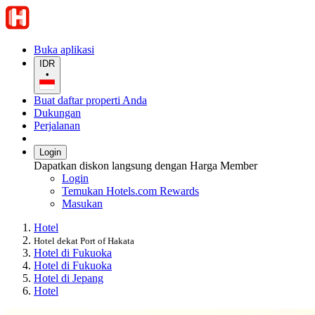
Buka aplikasi
IDR
•
Buat daftar properti Anda
Dukungan
Perjalanan
Login
Dapatkan diskon langsung dengan Harga Member
Login
Temukan Hotels.com Rewards
Masukan
Hotel
Hotel dekat Port of Hakata
Hotel di Fukuoka
Hotel di Fukuoka
Hotel di Jepang
Hotel