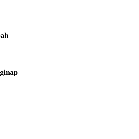
bah
ginap