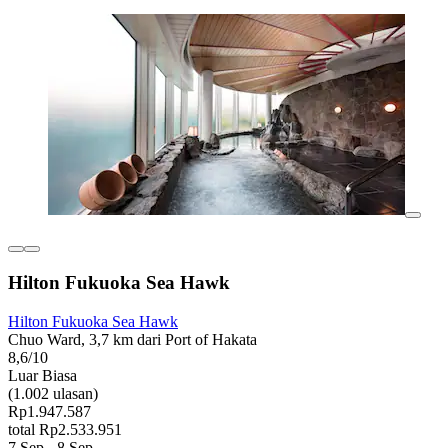
Hilton Fukuoka Sea Hawk
Hilton Fukuoka Sea Hawk
Chuo Ward, 3,7 km dari Port of Hakata
8,6/10
Luar Biasa
(1.002 ulasan)
Rp1.947.587
total Rp2.533.951
7 Sep - 8 Sep