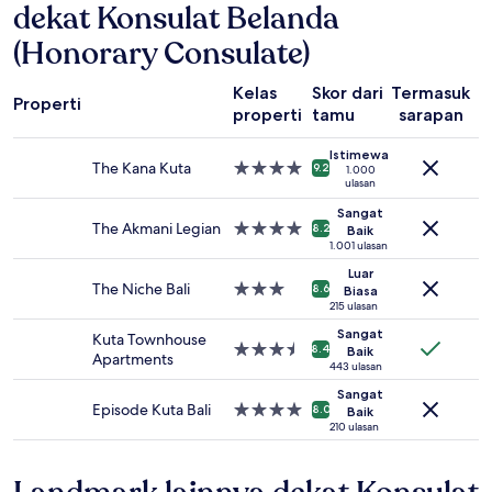
dekat Konsulat Belanda
pencarian
1
(Honorary Consulate)
malam
untuk
2
Kelas
Skor dari
Termasuk
Properti
tamu
properti
tamu
sarapan
r
dewasa.
Harga
Istimewa
The Kana Kuta
Properti
dan
9.2
1.000
ulasan
bintang
ketersediaan
4.0
dapat
Sangat
The Akmani Legian
Properti
berubah
8.2
Baik
bintang
1.001 ulasan
sewaktu-
4.0
waktu.
Luar
Ketentuan
The Niche Bali
Properti
8.6
Biasa
tambahan
bintang
215 ulasan
mungkin
3.0
Sangat
Kuta Townhouse
berlaku.
Properti
8.4
Baik
Apartments
bintang
443 ulasan
3.5
Sangat
Episode Kuta Bali
Properti
8.0
Baik
bintang
210 ulasan
4.0