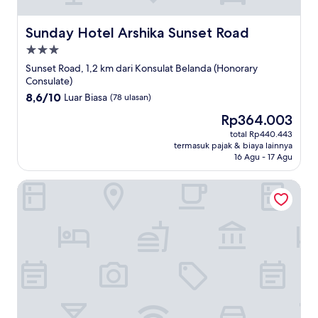
Sunday Hotel Arshika Sunset Road
Sunday Hotel Arshika Sunset Road
Properti
bintang
Sunset Road, 1,2 km dari Konsulat Belanda (Honorary
3.0
Consulate)
8.6
8,6/10
Luar Biasa
(78 ulasan)
dari
Harga
Rp364.003
10,
sekarang
Luar
total Rp440.443
Rp364.003
termasuk pajak & biaya lainnya
Biasa,
16 Agu - 17 Agu
(78
ulasan)
The Magani Hotel and Spa