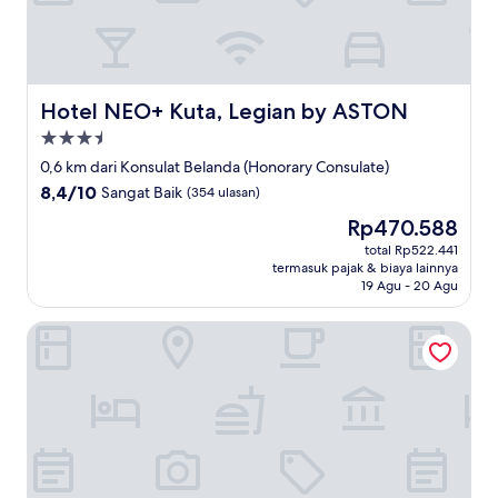
Hotel NEO+ Kuta, Legian by ASTON
Hotel NEO+ Kuta, Legian by ASTON
Properti
bintang
0,6 km dari Konsulat Belanda (Honorary Consulate)
3.5
8.4
8,4/10
Sangat Baik
(354 ulasan)
dari
Harga
Rp470.588
10,
sekarang
Sangat
total Rp522.441
Rp470.588
termasuk pajak & biaya lainnya
Baik,
19 Agu - 20 Agu
(354
ulasan)
Kuta Central Park Hotel