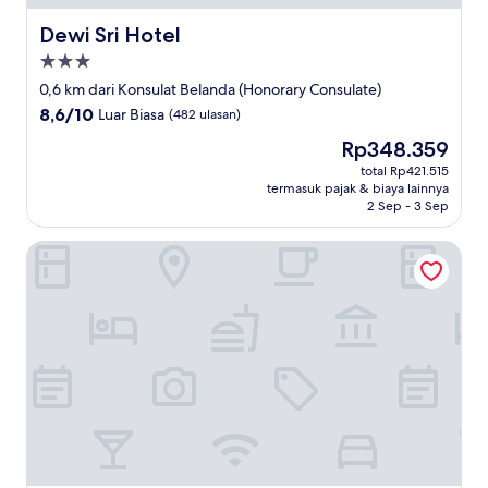
Dewi Sri Hotel
Dewi Sri Hotel
Properti
bintang
0,6 km dari Konsulat Belanda (Honorary Consulate)
3.0
8.6
8,6/10
Luar Biasa
(482 ulasan)
dari
Harga
Rp348.359
10,
sekarang
Luar
total Rp421.515
Rp348.359
termasuk pajak & biaya lainnya
Biasa,
2 Sep - 3 Sep
(482
ulasan)
Sheraton Bali Kuta Resort