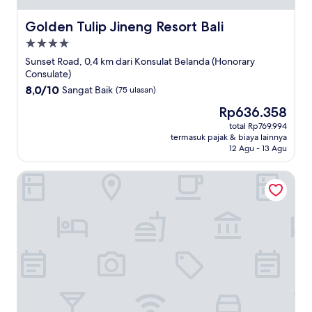
Golden Tulip Jineng Resort Bali
Golden Tulip Jineng Resort Bali
Properti
bintang
Sunset Road, 0,4 km dari Konsulat Belanda (Honorary
4.0
Consulate)
8.0
8,0/10
Sangat Baik
(75 ulasan)
dari
Harga
Rp636.358
10,
sekarang
Sangat
total Rp769.994
Rp636.358
termasuk pajak & biaya lainnya
Baik,
12 Agu - 13 Agu
(75
ulasan)
Sunday Hotel Arshika Sunset Road