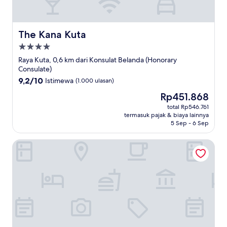
The Kana Kuta
The Kana Kuta
Properti
bintang
Raya Kuta, 0,6 km dari Konsulat Belanda (Honorary
4.0
Consulate)
9.2
9,2/10
Istimewa
(1.000 ulasan)
dari
Harga
Rp451.868
10,
sekarang
Istimewa,
total Rp546.761
Rp451.868
termasuk pajak & biaya lainnya
(1.000
5 Sep - 6 Sep
ulasan)
Teges Inn Kuta