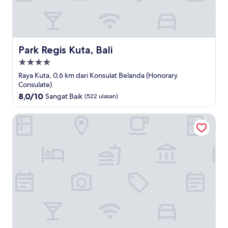
Park Regis Kuta, Bali
Park Regis Kuta, Bali
Properti
bintang
Raya Kuta, 0,6 km dari Konsulat Belanda (Honorary
4.0
Consulate)
8.0
8,0/10
Sangat Baik
(522 ulasan)
dari
10,
J4 Hotels Legian
Sangat
Baik,
(522
ulasan)