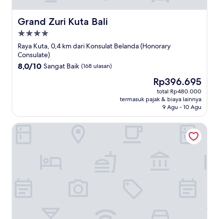
Grand Zuri Kuta Bali
Grand Zuri Kuta Bali
Properti
bintang
Raya Kuta, 0,4 km dari Konsulat Belanda (Honorary
4.0
Consulate)
8.0
8,0/10
Sangat Baik
(168 ulasan)
dari
Harga
Rp396.695
10,
sekarang
Sangat
total Rp480.000
Rp396.695
termasuk pajak & biaya lainnya
Baik,
9 Agu - 10 Agu
(168
ulasan)
Mercure Bali Legian