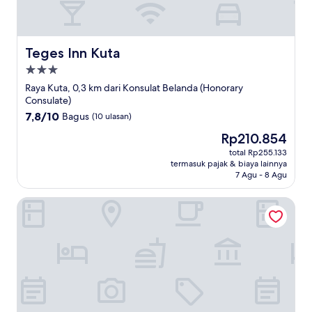
Teges Inn Kuta
Teges Inn Kuta
Properti
bintang
Raya Kuta, 0,3 km dari Konsulat Belanda (Honorary
3.0
Consulate)
7.8
7,8/10
Bagus
(10 ulasan)
dari
Harga
Rp210.854
10,
sekarang
Bagus,
total Rp255.133
Rp210.854
termasuk pajak & biaya lainnya
(10
7 Agu - 8 Agu
ulasan)
100 Sunset Hotel