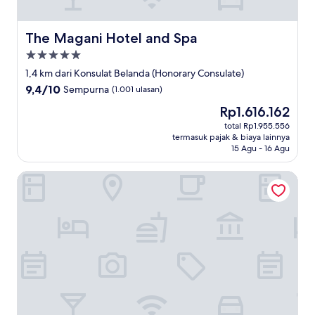
The Magani Hotel and Spa
The Magani Hotel and Spa
Properti
bintang
1,4 km dari Konsulat Belanda (Honorary Consulate)
5.0
9.4
9,4/10
Sempurna
(1.001 ulasan)
dari
Harga
Rp1.616.162
10,
sekarang
Sempurna,
total Rp1.955.556
Rp1.616.162
termasuk pajak & biaya lainnya
(1.001
15 Agu - 16 Agu
ulasan)
Grand Zuri Kuta Bali