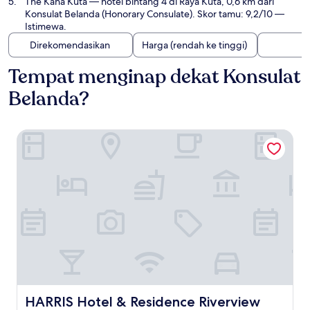
The Kana Kuta
— hotel bintang 4 di Raya Kuta, 0,6 km dari
Konsulat Belanda (Honorary Consulate). Skor tamu: 9,2/10 —
Istimewa.
Direkomendasikan
Harga (rendah ke tinggi)
Tempat menginap dekat Konsulat
Belanda?
HARRIS Hotel & Residence Riverview Kuta Bali
HARRIS Hotel & Residence Riverview Kuta Bali
HARRIS Hotel & Residence Riverview