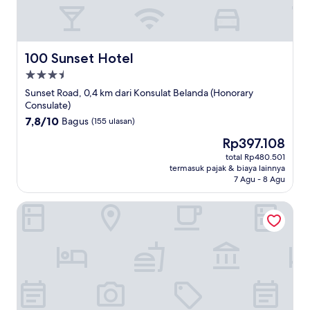
100 Sunset Hotel
100 Sunset Hotel
Properti
bintang
Sunset Road, 0,4 km dari Konsulat Belanda (Honorary
3.5
Consulate)
7.8
7,8/10
Bagus
(155 ulasan)
dari
Harga
Rp397.108
10,
sekarang
Bagus,
total Rp480.501
Rp397.108
termasuk pajak & biaya lainnya
(155
7 Agu - 8 Agu
ulasan)
The Stones Hotel - Legian Bali