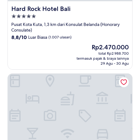
Hard Rock Hotel Bali
Hard Rock Hotel Bali
Properti
bintang
Pusat Kota Kuta, 1,3 km dari Konsulat Belanda (Honorary
5.0
Consulate)
8.8
8,8/10
Luar Biasa
(1.007 ulasan)
dari
Harga
Rp2.470.000
10,
sekarang
Luar
total Rp2.988.700
Rp2.470.000
termasuk pajak & biaya lainnya
Biasa,
29 Agu - 30 Agu
(1.007
ulasan)
Fairfield by Marriott Bali Kuta Sunset Road