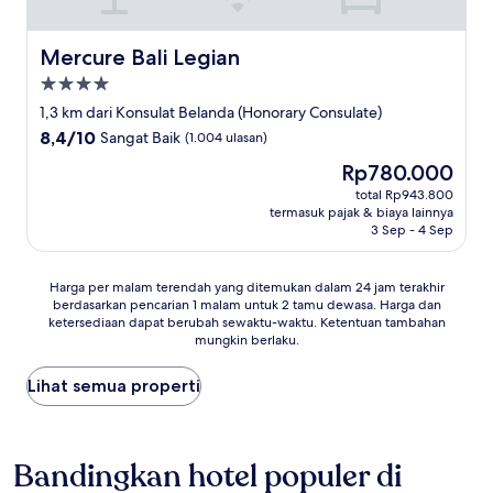
Mercure Bali Legian
Mercure Bali Legian
Properti
bintang
1,3 km dari Konsulat Belanda (Honorary Consulate)
4.0
8.4
8,4/10
Sangat Baik
(1.004 ulasan)
dari
Harga
Rp780.000
10,
sekarang
Sangat
total Rp943.800
Rp780.000
termasuk pajak & biaya lainnya
Baik,
3 Sep - 4 Sep
(1.004
ulasan)
Harga
Harga per malam terendah yang ditemukan dalam 24 jam terakhir
berdasarkan pencarian 1 malam untuk 2 tamu dewasa. Harga dan
per
ketersediaan dapat berubah sewaktu-waktu. Ketentuan tambahan
malam
mungkin berlaku.
terendah
yang
Lihat semua properti
ditemukan
dalam
24
jam
Bandingkan hotel populer di
terakhir
berdasarkan