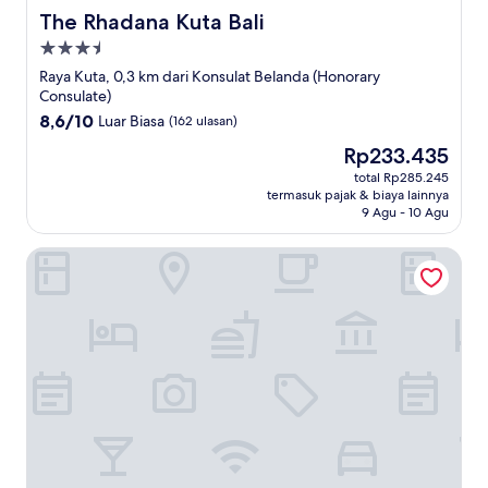
The Rhadana Kuta Bali
The Rhadana Kuta Bali
Properti
bintang
Raya Kuta, 0,3 km dari Konsulat Belanda (Honorary
3.5
Consulate)
8.6
8,6/10
Luar Biasa
(162 ulasan)
dari
Harga
Rp233.435
10,
sekarang
Luar
total Rp285.245
Rp233.435
termasuk pajak & biaya lainnya
Biasa,
9 Agu - 10 Agu
(162
ulasan)
Hard Rock Hotel Bali