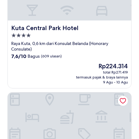
Kuta Central Park Hotel
Kuta Central Park Hotel
Properti
bintang
Raya Kuta, 0,6 km dari Konsulat Belanda (Honorary
4.0
Consulate)
7.6
7,6/10
Bagus
(609 ulasan)
dari
Harga
Rp224.314
10,
sekarang
Bagus,
total Rp271.419
Rp224.314
termasuk pajak & biaya lainnya
(609
9 Agu - 10 Agu
ulasan)
Park Regis Kuta, Bali