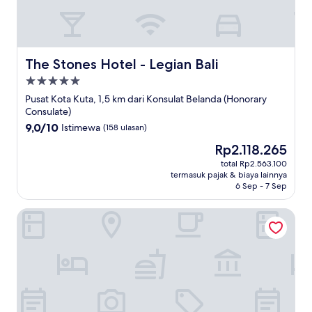
The Stones Hotel - Legian Bali
The Stones Hotel - Legian Bali
Properti
bintang
Pusat Kota Kuta, 1,5 km dari Konsulat Belanda (Honorary
5.0
Consulate)
9.0
9,0/10
Istimewa
(158 ulasan)
dari
Harga
Rp2.118.265
10,
sekarang
Istimewa,
total Rp2.563.100
Rp2.118.265
termasuk pajak & biaya lainnya
(158
6 Sep - 7 Sep
ulasan)
Hotel NEO+ Kuta, Legian by ASTON