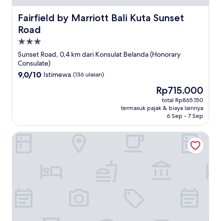
Fairfield by Marriott Bali Kuta Sunset Road
Fairfield by Marriott Bali Kuta Sunset
Road
Properti
bintang
Sunset Road, 0,4 km dari Konsulat Belanda (Honorary
3.0
Consulate)
9.0
9,0/10
Istimewa
(136 ulasan)
dari
Harga
Rp715.000
10,
sekarang
Istimewa,
total Rp865.150
Rp715.000
termasuk pajak & biaya lainnya
(136
6 Sep - 7 Sep
ulasan)
The Kana Kuta