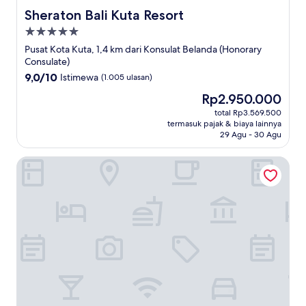
Sheraton Bali Kuta Resort
Sheraton Bali Kuta Resort
Properti
bintang
Pusat Kota Kuta, 1,4 km dari Konsulat Belanda (Honorary
5.0
Consulate)
9.0
9,0/10
Istimewa
(1.005 ulasan)
dari
Harga
Rp2.950.000
10,
sekarang
Istimewa,
total Rp3.569.500
Rp2.950.000
termasuk pajak & biaya lainnya
(1.005
29 Agu - 30 Agu
ulasan)
Truntum Kuta