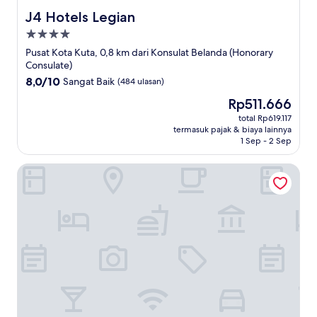
J4 Hotels Legian
J4 Hotels Legian
Properti
bintang
Pusat Kota Kuta, 0,8 km dari Konsulat Belanda (Honorary
4.0
Consulate)
8.0
8,0/10
Sangat Baik
(484 ulasan)
dari
Harga
Rp511.666
10,
sekarang
Sangat
total Rp619.117
Rp511.666
termasuk pajak & biaya lainnya
Baik,
1 Sep - 2 Sep
(484
ulasan)
Dewi Sri Hotel