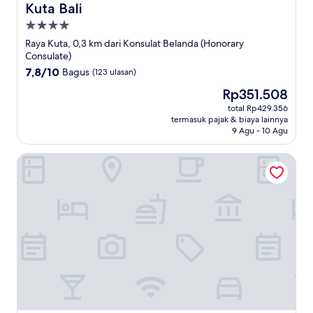
Kuta Bali
Properti
bintang
Raya Kuta, 0,3 km dari Konsulat Belanda (Honorary
4.0
Consulate)
7.8
7,8/10
Bagus
(123 ulasan)
dari
Harga
Rp351.508
10,
sekarang
Bagus,
total Rp429.356
Rp351.508
termasuk pajak & biaya lainnya
(123
9 Agu - 10 Agu
ulasan)
The Rhadana Kuta Bali