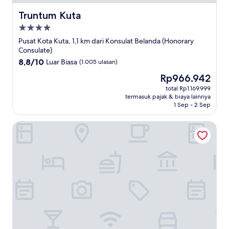
Truntum Kuta
Truntum Kuta
Properti
bintang
Pusat Kota Kuta, 1,1 km dari Konsulat Belanda (Honorary
4.0
Consulate)
8.8
8,8/10
Luar Biasa
(1.005 ulasan)
dari
Harga
Rp966.942
10,
sekarang
Luar
total Rp1.169.999
Rp966.942
termasuk pajak & biaya lainnya
Biasa,
1 Sep - 2 Sep
(1.005
ulasan)
Golden Tulip Jineng Resort Bali