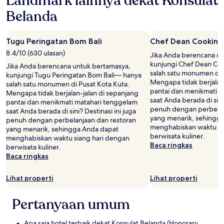
Landmark lainnya dekat Konsulat
Belanda
Tugu Peringatan Bom Bali
Chef Dean Cooking 
8.4/10 (630 ulasan)
Jika Anda berencana u
kunjungi Chef Dean Co
Jika Anda berencana untuk bertamasya,
salah satu monumen di 
kunjungi Tugu Peringatan Bom Bali— hanya
Mengapa tidak berjalan
salah satu monumen di Pusat Kota Kuta.
pantai dan menikmati 
Mengapa tidak berjalan-jalan di sepanjang
saat Anda berada di sini?
pantai dan menikmati matahari tenggelam
penuh dengan perbelan
saat Anda berada di sini? Destinasi ini juga
yang menarik, sehingg
penuh dengan perbelanjaan dan restoran
menghabiskan waktu si
yang menarik, sehingga Anda dapat
berwisata kuliner.
menghabiskan waktu siang hari dengan
Baca ringkas
berwisata kuliner.
Baca ringkas
Lihat properti
Lihat properti
Pertanyaan umum
Apa saja hotel terbaik dekat Konsulat Belanda (Honorary