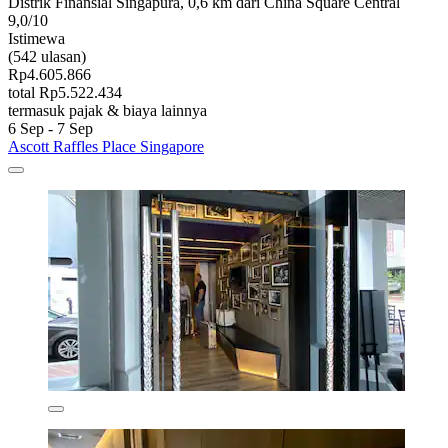
Distrik Finansial Singapura, 0,6 km dari China Square Central
9,0/10
Istimewa
(542 ulasan)
Rp4.605.866
total Rp5.522.434
termasuk pajak & biaya lainnya
6 Sep - 7 Sep
Ascott Raffles Place Singapore