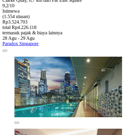
Clarke Quay, 0,7 km dari Far East Square
9,2/10
Istimewa
(1.554 ulasan)
Rp3.524.703
total Rp4.226.118
termasuk pajak & biaya lainnya
28 Agu - 29 Agu
Paradox Singapore