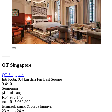
QT Singapore
QT Singapore
Inti Kota, 0,4 km dari Far East Square
9,4/10
Sempurna
(411 ulasan)
Rp4.973.146
total Rp5.962.802
termasuk pajak & biaya lainnya
23 Agu - 24 Agu