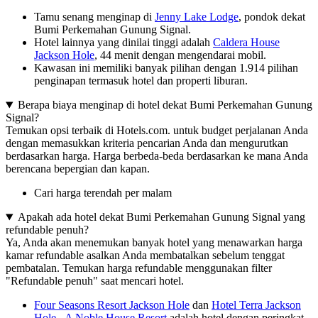
Tamu senang menginap di
Jenny Lake Lodge
, pondok dekat
Bumi Perkemahan Gunung Signal.
Hotel lainnya yang dinilai tinggi adalah
Caldera House
Jackson Hole
, 44 menit dengan mengendarai mobil.
Kawasan ini memiliki banyak pilihan dengan 1.914 pilihan
penginapan termasuk hotel dan properti liburan.
Berapa biaya menginap di hotel dekat Bumi Perkemahan Gunung
Signal?
Temukan opsi terbaik di Hotels.com. untuk budget perjalanan Anda
dengan memasukkan kriteria pencarian Anda dan mengurutkan
berdasarkan harga. Harga berbeda-beda berdasarkan ke mana Anda
berencana bepergian dan kapan.
Cari harga terendah per malam
Apakah ada hotel dekat Bumi Perkemahan Gunung Signal yang
refundable penuh?
Ya, Anda akan menemukan banyak hotel yang menawarkan harga
kamar refundable asalkan Anda membatalkan sebelum tenggat
pembatalan. Temukan harga refundable menggunakan filter
"Refundable penuh" saat mencari hotel.
Four Seasons Resort Jackson Hole
dan
Hotel Terra Jackson
Hole - A Noble House Resort
adalah hotel dengan peringkat