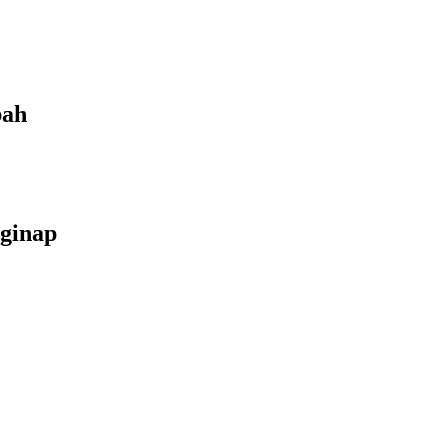
bah
ginap