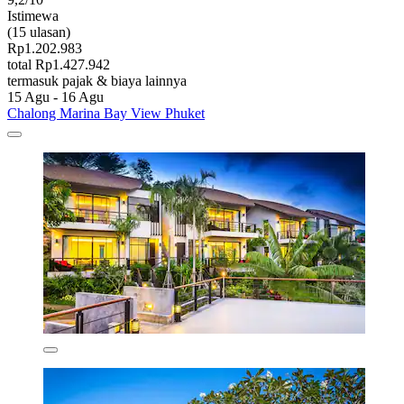
Istimewa
(15 ulasan)
Rp1.202.983
total Rp1.427.942
termasuk pajak & biaya lainnya
15 Agu - 16 Agu
Chalong Marina Bay View Phuket