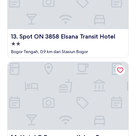
Spot ON 3858 Elsana Transit Hotel
13. Spot ON 3858 Elsana Transit Hotel
Properti
bintang
Bogor Tengah, 0,9 km dari Stasiun Bogor
2.0
Hotel O Bogor near Kebun Raya Bogor formerly Guest Ho