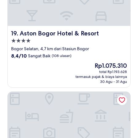
Aston Bogor Hotel & Resort
19. Aston Bogor Hotel & Resort
Properti
bintang
Bogor Selatan, 4,7 km dari Stasiun Bogor
4.0
8.4
8,4/10
Sangat Baik
(108 ulasan)
dari
Harga
Rp1.075.310
10,
sekarang
Sangat
total Rp1.193.628
Rp1.075.310
termasuk pajak & biaya lainnya
Baik,
30 Agu - 31 Agu
(108
ulasan)
Hotel O Bogor Near Istana Bogor