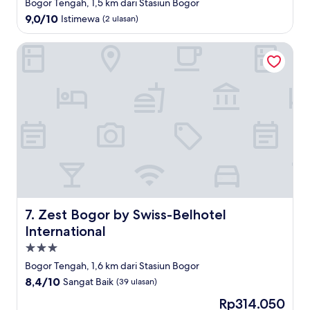
bintang
Bogor Tengah, 1,5 km dari Stasiun Bogor
2.0
9.0
9,0/10
Istimewa
(2 ulasan)
dari
10,
Zest Bogor by Swiss-Belhotel International
Istimewa,
(2
ulasan)
Zest Bogor by Swiss-Belhotel International
7. Zest Bogor by Swiss-Belhotel
International
Properti
bintang
Bogor Tengah, 1,6 km dari Stasiun Bogor
3.0
8.4
8,4/10
Sangat Baik
(39 ulasan)
dari
Harga
Rp314.050
10,