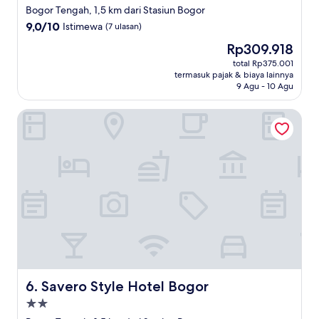
bintang
Bogor Tengah, 1,5 km dari Stasiun Bogor
3.0
9.0
9,0/10
Istimewa
(7 ulasan)
dari
Harga
Rp309.918
10,
sekarang
Istimewa,
total Rp375.001
Rp309.918
termasuk pajak & biaya lainnya
(7
9 Agu - 10 Agu
ulasan)
Savero Style Hotel Bogor
Savero Style Hotel Bogor
6. Savero Style Hotel Bogor
Properti