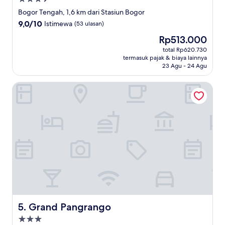
bintang
Bogor Tengah, 1,6 km dari Stasiun Bogor
3.5
9.0
9,0/10
Istimewa
(53 ulasan)
dari
Harga
Rp513.000
10,
sekarang
Istimewa,
total Rp620.730
Rp513.000
termasuk pajak & biaya lainnya
(53
23 Agu - 24 Agu
ulasan)
Grand Pangrango
Grand Pangrango
5. Grand Pangrango
Properti