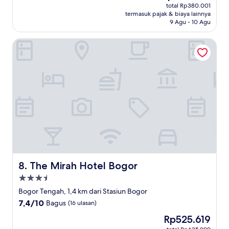
sekarang
Sangat
total Rp380.001
Rp314.050
termasuk pajak & biaya lainnya
Baik,
9 Agu - 10 Agu
(39
ulasan)
The Mirah Hotel Bogor
The Mirah Hotel Bogor
8. The Mirah Hotel Bogor
Properti
bintang
Bogor Tengah, 1,4 km dari Stasiun Bogor
3.5
7.4
7,4/10
Bagus
(16 ulasan)
dari
Harga
Rp525.619
10,
sekarang