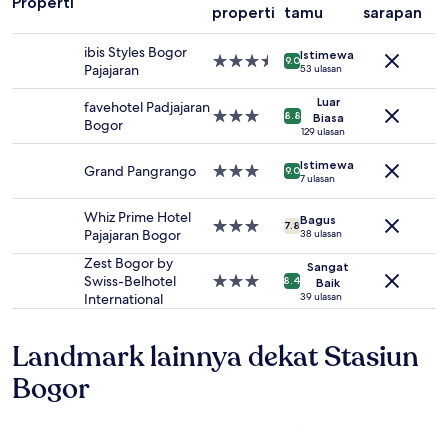
Properti
untuk
properti
tamu
sarapan
r
2
tamu
ibis Styles Bogor
Istimewa
dewasa.
Properti
9.0
Pajajaran
53 ulasan
Harga
bintang
dan
3.5
Luar
favehotel Padjajaran
ketersediaan
Properti
8.8
Biasa
Bogor
dapat
bintang
129 ulasan
berubah
3.0
Istimewa
sewaktu-
Grand Pangrango
Properti
9.0
7 ulasan
waktu.
bintang
Ketentuan
3.0
Whiz Prime Hotel
tambahan
Bagus
Properti
7.8
Pajajaran Bogor
38 ulasan
mungkin
bintang
berlaku.
3.0
Zest Bogor by
Sangat
Swiss-Belhotel
Properti
8.4
Baik
International
bintang
39 ulasan
3.0
Landmark lainnya dekat Stasiun
Bogor