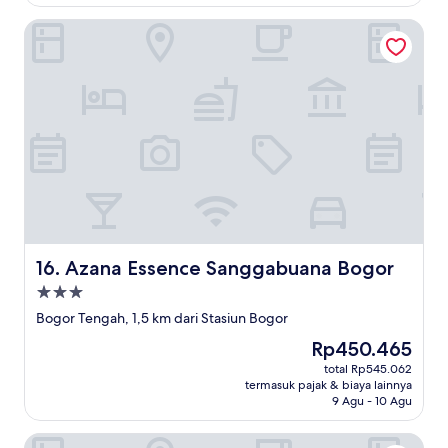
dari
10,
Azana Essence Sanggabuana Bogor
(2
ulasan)
Azana Essence Sanggabuana Bogor
16. Azana Essence Sanggabuana Bogor
Properti
bintang
Bogor Tengah, 1,5 km dari Stasiun Bogor
3.0
Harga
Rp450.465
sekarang
total Rp545.062
Rp450.465
termasuk pajak & biaya lainnya
9 Agu - 10 Agu
Amaris Hotel Padjajaran Bogor