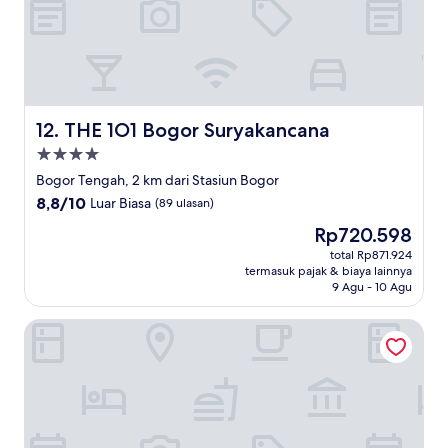
THE 1O1 Bogor Suryakancana
12. THE 1O1 Bogor Suryakancana
Properti
bintang
Bogor Tengah, 2 km dari Stasiun Bogor
4.0
8.8
8,8/10
Luar Biasa
(89 ulasan)
dari
Harga
Rp720.598
10,
sekarang
Luar
total Rp871.924
Rp720.598
termasuk pajak & biaya lainnya
Biasa,
9 Agu - 10 Agu
(89
ulasan)
Spot ON 3858 Elsana Transit Hotel