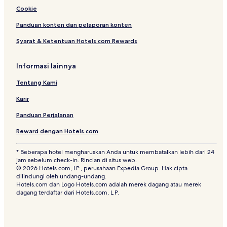
Hotel dengan Kolam Renang di Cisarua
Cookie
Hotel di Bogor Timur
Panduan konten dan pelaporan konten
Resor & Hotel dengan Spa di Bogor
Syarat & Ketentuan Hotels.com Rewards
B&B di Bogor
Informasi lainnya
Hotel di Bogor Barat
Tentang Kami
Hotel dengan Tempat Parkir di Ciloto
Karir
Hotel dekat The Jungle Water Adventure
Hotel Bintang 3 di Bogor
Panduan Perjalanan
Hotel dengan Kolam Renang di Sukaraja
Reward dengan Hotels.com
Hotel Bintang 4 di Bogor
* Beberapa hotel mengharuskan Anda untuk membatalkan lebih dari 24
jam sebelum check-in. Rincian di situs web.
Hotel dengan Dapur Kecil di Cinere
© 2026 Hotels.com, LP., perusahaan Expedia Group. Hak cipta
Hotel Keluarga di Bogor
dilindungi oleh undang-undang.
Hotels.com dan Logo Hotels.com adalah merek dagang atau merek
Hotel dengan Sarapan Gratis di Bogor
dagang terdaftar dari Hotels.com, L.P.
Hotel dekat Batutulis
Hotel Bisnis di Megamendung