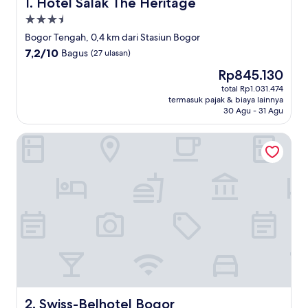
Hotel Salak The Heritage
1. Hotel Salak The Heritage
Properti
bintang
Bogor Tengah, 0,4 km dari Stasiun Bogor
3.5
7.2
7,2/10
Bagus
(27 ulasan)
dari
Harga
Rp845.130
10,
sekarang
Bagus,
total Rp1.031.474
Rp845.130
termasuk pajak & biaya lainnya
(27
30 Agu - 31 Agu
ulasan)
Swiss-Belhotel Bogor
Swiss-Belhotel Bogor
2. Swiss-Belhotel Bogor