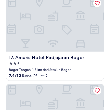
Amaris Hotel Padjajaran Bogor
17. Amaris Hotel Padjajaran Bogor
Properti
bintang
Bogor Tengah, 1,5 km dari Stasiun Bogor
2.5
7.4
7,4/10
Bagus
(54 ulasan)
dari
10,
Noola Inn Hotel Bogor
Bagus,
(54
ulasan)