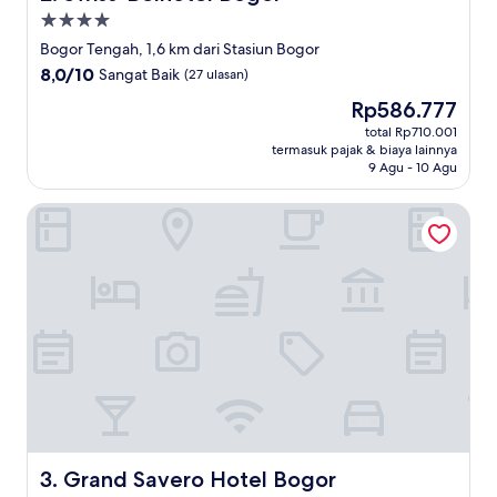
Properti
bintang
Bogor Tengah, 1,6 km dari Stasiun Bogor
4.0
8.0
8,0/10
Sangat Baik
(27 ulasan)
dari
Harga
Rp586.777
10,
sekarang
Sangat
total Rp710.001
Rp586.777
termasuk pajak & biaya lainnya
Baik,
9 Agu - 10 Agu
(27
ulasan)
Grand Savero Hotel Bogor
Grand Savero Hotel Bogor
3. Grand Savero Hotel Bogor