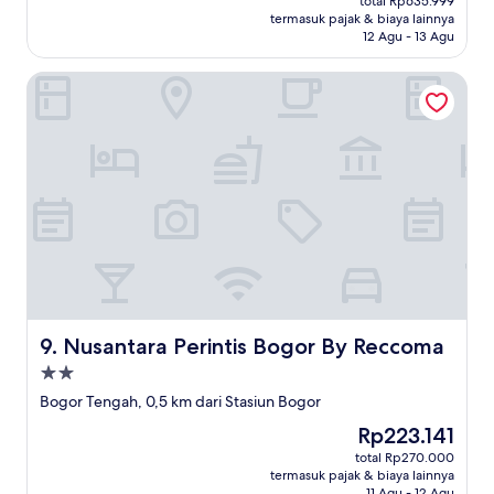
Bagus,
total Rp635.999
Rp525.619
termasuk pajak & biaya lainnya
(16
12 Agu - 13 Agu
ulasan)
Nusantara Perintis Bogor By Reccoma
Nusantara Perintis Bogor By Reccoma
9. Nusantara Perintis Bogor By Reccoma
Properti
bintang
Bogor Tengah, 0,5 km dari Stasiun Bogor
2.0
Harga
Rp223.141
sekarang
total Rp270.000
Rp223.141
termasuk pajak & biaya lainnya
11 Agu - 12 Agu