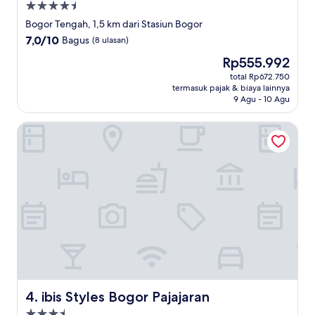
Properti
bintang
Bogor Tengah, 1,5 km dari Stasiun Bogor
4.5
7.0
7,0/10
Bagus
(8 ulasan)
dari
Harga
Rp555.992
10,
sekarang
Bagus,
total Rp672.750
Rp555.992
termasuk pajak & biaya lainnya
(8
9 Agu - 10 Agu
ulasan)
ibis Styles Bogor Pajajaran
ibis Styles Bogor Pajajaran
4. ibis Styles Bogor Pajajaran
Properti