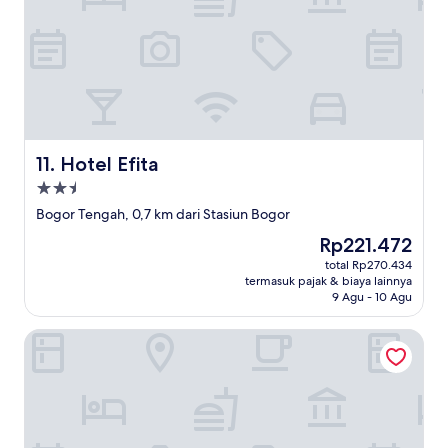
Hotel Efita
11. Hotel Efita
Properti
bintang
Bogor Tengah, 0,7 km dari Stasiun Bogor
2.5
Harga
Rp221.472
sekarang
total Rp270.434
Rp221.472
termasuk pajak & biaya lainnya
9 Agu - 10 Agu
THE 1O1 Bogor Suryakancana