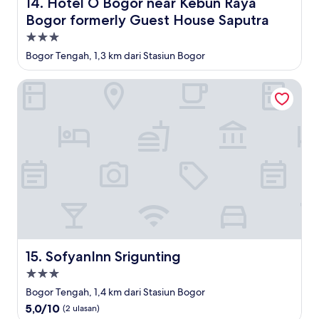
Hotel O Bogor near Kebun Raya Bogor formerly Guest H
14. Hotel O Bogor near Kebun Raya
Bogor formerly Guest House Saputra
Properti
bintang
Bogor Tengah, 1,3 km dari Stasiun Bogor
3.0
SofyanInn Srigunting
SofyanInn Srigunting
15. SofyanInn Srigunting
Properti
bintang
Bogor Tengah, 1,4 km dari Stasiun Bogor
3.0
5.0
5,0/10
(2 ulasan)