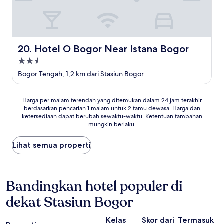
Hotel O Bogor Near Istana Bogor
20. Hotel O Bogor Near Istana Bogor
Properti
bintang
Bogor Tengah, 1,2 km dari Stasiun Bogor
2.5
Harga
Harga per malam terendah yang ditemukan dalam 24 jam terakhir
berdasarkan pencarian 1 malam untuk 2 tamu dewasa. Harga dan
per
ketersediaan dapat berubah sewaktu-waktu. Ketentuan tambahan
malam
mungkin berlaku.
terendah
yang
Lihat semua properti
ditemukan
dalam
24
jam
Bandingkan hotel populer di
terakhir
berdasarkan
dekat Stasiun Bogor
pencarian
1
malam
Kelas
Skor dari
Termasuk