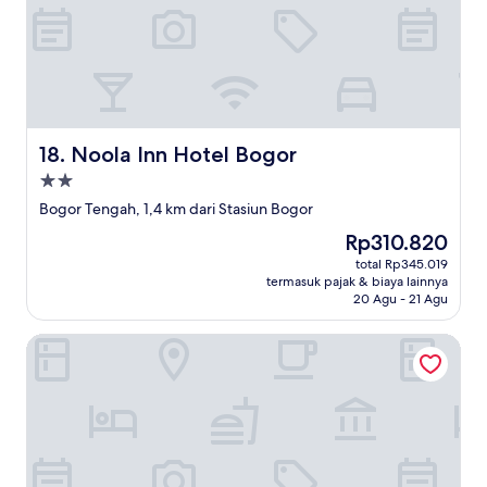
Noola Inn Hotel Bogor
18. Noola Inn Hotel Bogor
Properti
bintang
Bogor Tengah, 1,4 km dari Stasiun Bogor
2.0
Harga
Rp310.820
sekarang
total Rp345.019
Rp310.820
termasuk pajak & biaya lainnya
20 Agu - 21 Agu
Aston Bogor Hotel & Resort