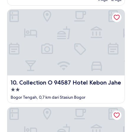
Collection O 94587 Hotel Kebon Jahe
Collection O 94587 Hotel Kebon Jahe
10. Collection O 94587 Hotel Kebon Jahe
Properti
bintang
Bogor Tengah, 0,7 km dari Stasiun Bogor
2.0
Hotel Efita