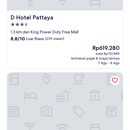
D Hotel Pattaya
D Hotel Pattaya
Properti
bintang
1,3 km dari King Power Duty Free Mall
3.5
8.8
8,8/10
Luar Biasa
(239 ulasan)
dari
Harga
Rp619.280
10,
sekarang
Luar
total Rp731.989
Rp619.280
termasuk pajak & biaya lainnya
Biasa,
7 Agu - 8 Agu
(239
ulasan)
Noursabah Pattaya