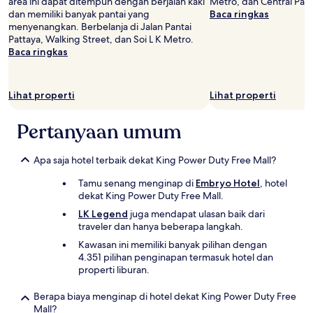
area ini dapat ditempuh dengan berjalan kaki
Metro, dan Central Patt
dan memiliki banyak pantai yang
Baca ringkas
menyenangkan. Berbelanja di Jalan Pantai
Pattaya, Walking Street, dan Soi L K Metro.
Baca ringkas
Lihat properti
Lihat properti
Pertanyaan umum
Apa saja hotel terbaik dekat King Power Duty Free Mall?
Tamu senang menginap di
Embryo Hotel
, hotel
dekat King Power Duty Free Mall.
LK Legend
juga mendapat ulasan baik dari
traveler dan hanya beberapa langkah.
Kawasan ini memiliki banyak pilihan dengan
4.351 pilihan penginapan termasuk hotel dan
properti liburan.
Berapa biaya menginap di hotel dekat King Power Duty Free
Mall?