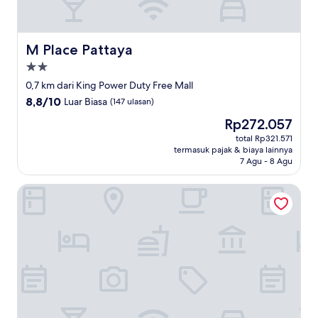
M Place Pattaya
M Place Pattaya
Properti
bintang
0,7 km dari King Power Duty Free Mall
2.0
8.8
8,8/10
Luar Biasa
(147 ulasan)
dari
Harga
Rp272.057
10,
sekarang
Luar
total Rp321.571
Rp272.057
termasuk pajak & biaya lainnya
Biasa,
7 Agu - 8 Agu
(147
ulasan)
D Hotel Pattaya