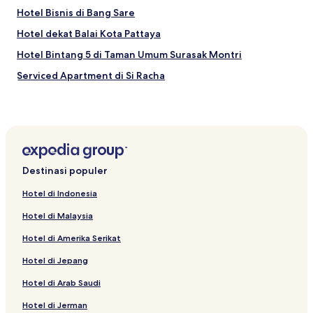
Hotel Bisnis di Bang Sare
Hotel dekat Balai Kota Pattaya
Hotel Bintang 5 di Taman Umum Surasak Montri
Serviced Apartment di Si Racha
Vila di Nong Prue
Resor di Na Kluea
Hotel Keluarga di Bang Lamung
Hotel dengan Pusat Kebugaran di Bang Lamung
Destinasi populer
Hotel Mewah di Si Racha
Hotel di Indonesia
Vila di Bang Sare
Hotel di Malaysia
Hotel Bintang 3 di Bang Lamung
Hotel di Amerika Serikat
Hotel di Na Kluea
Hotel di Jepang
Hotel dekat Rumah Sakit Internasional Pattaya
Hotel di Arab Saudi
Hotel dekat Taman Air Pattaya
Hotel dekat Big C South Pattaya
Hotel di Jerman