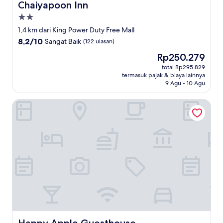
Chaiyapoon Inn
Chaiyapoon Inn
Properti
bintang
1,4 km dari King Power Duty Free Mall
2.0
8.2
8,2/10
Sangat Baik
(122 ulasan)
dari
Harga
Rp250.279
10,
sekarang
Sangat
total Rp295.829
Rp250.279
termasuk pajak & biaya lainnya
Baik,
9 Agu - 10 Agu
(122
ulasan)
Happy Apple Guesthouse
Happy Apple Guesthouse