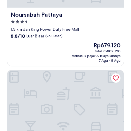
Noursabah Pattaya
Noursabah Pattaya
Properti
bintang
1,3 km dari King Power Duty Free Mall
3.5
8.8
8,8/10
Luar Biasa
(25 ulasan)
dari
Harga
Rp679.120
10,
sekarang
Luar
total Rp802.720
Rp679.120
termasuk pajak & biaya lainnya
Biasa,
7 Agu - 8 Agu
(25
ulasan)
Chezzotel Pattaya