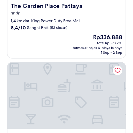
The Garden Place Pattaya
The Garden Place Pattaya
Properti
bintang
1,4 km dari King Power Duty Free Mall
2.0
8.4
8,4/10
Sangat Baik
(52 ulasan)
dari
Harga
Rp336.888
10,
sekarang
Sangat
total Rp398.201
Rp336.888
termasuk pajak & biaya lainnya
Baik,
1 Sep - 2 Sep
(52
ulasan)
Chaiyapoon Inn