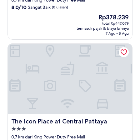
0,7 km dari King Power Duty Free Mall
2.5
8.0
8,0/10
Sangat Baik
(8 ulasan)
dari
Harga
Rp378.239
10,
sekarang
Sangat
total Rp447.079
Rp378.239
termasuk pajak & biaya lainnya
Baik,
7 Agu - 8 Agu
(8
ulasan)
The Icon Place at Central Pattaya
The Icon Place at Central Pattaya
The Icon Place at Central Pattaya
Properti
bintang
0,7 km dari King Power Duty Free Mall