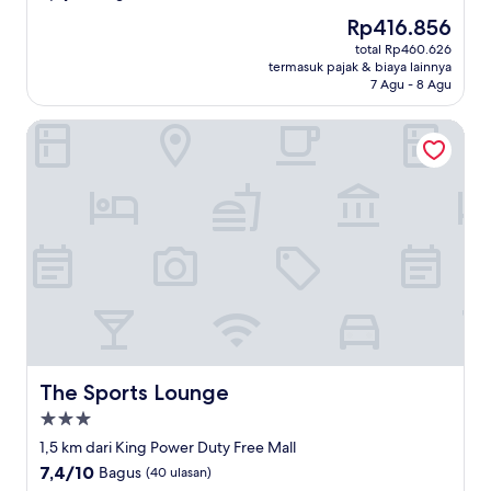
dari
Harga
Rp416.856
10,
sekarang
Bagus,
total Rp460.626
Rp416.856
termasuk pajak & biaya lainnya
(17
7 Agu - 8 Agu
ulasan)
The Sports Lounge
The Sports Lounge
The Sports Lounge
Properti
bintang
1,5 km dari King Power Duty Free Mall
3.0
7.4
7,4/10
Bagus
(40 ulasan)
dari