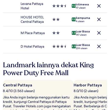
dan
5.0
Levana Pattaya
Istimewa
ketersediaan
Properti
9.2
Hotel
117 ulasan
dapat
bintang
berubah
3.5
HOUSE HOTEL
Sempurna
sewaktu-
Properti
9.6
Central Pattaya
4 ulasan
waktu.
bintang
Ketentuan
2.0
tambahan
Luar Biasa
M Place Pattaya
Properti
8.8
147 ulasan
mungkin
bintang
berlaku.
2.0
Luar Biasa
D Hotel Pattaya
Properti
8.8
239 ulasan
bintang
3.5
Landmark lainnya dekat King
Power Duty Free Mall
Central Pattaya
Harbor Pattaya
8.4/10 (3.563 ulasan)
8.0/10 (2 ulasan)
Jika Anda ingin belanja menggunakan kartu
Jika Anda ingin belanj
kredit, kunjungi Central Pattaya di Pattaya
kredit, kunjungi Harbor 
Pusat. Traveler Hotels.com juga mengatakan
Pusat. Berbelanja di Cen