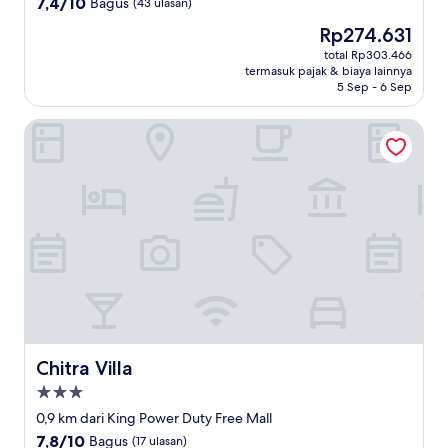
7.4
7,4/10
Bagus
(43 ulasan)
dari
Harga
Rp274.631
10,
sekarang
Bagus,
total Rp303.466
Rp274.631
termasuk pajak & biaya lainnya
(43
5 Sep - 6 Sep
ulasan)
Chitra Villa
Chitra Villa
Chitra Villa
Properti
bintang
0,9 km dari King Power Duty Free Mall
3.0
7.8
7,8/10
Bagus
(17 ulasan)