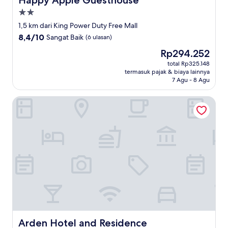
Happy Apple Guesthouse
Properti
bintang
1,5 km dari King Power Duty Free Mall
2.0
8.4
8,4/10
Sangat Baik
(6 ulasan)
dari
Harga
Rp294.252
10,
sekarang
Sangat
total Rp325.148
Rp294.252
termasuk pajak & biaya lainnya
Baik,
7 Agu - 8 Agu
(6
ulasan)
Arden Hotel and Residence
Arden Hotel and Residence
Arden Hotel and Residence