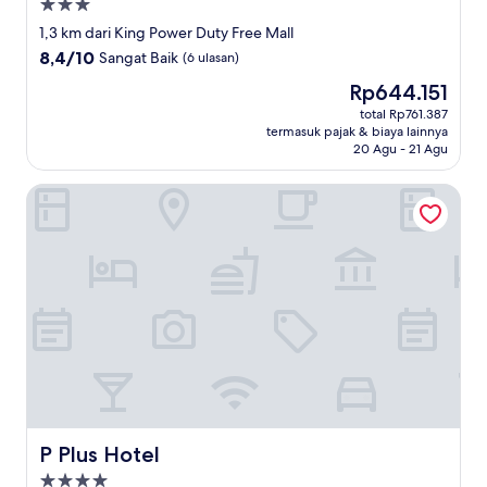
Properti
bintang
1,3 km dari King Power Duty Free Mall
3.0
8.4
8,4/10
Sangat Baik
(6 ulasan)
dari
Harga
Rp644.151
10,
sekarang
Sangat
total Rp761.387
Rp644.151
termasuk pajak & biaya lainnya
Baik,
20 Agu - 21 Agu
(6
ulasan)
P Plus Hotel
P Plus Hotel
P Plus Hotel
Properti