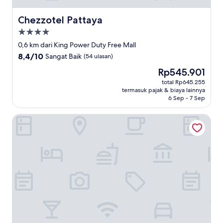
Chezzotel Pattaya
Chezzotel Pattaya
Properti
bintang
0,6 km dari King Power Duty Free Mall
4.0
8.4
8,4/10
Sangat Baik
(54 ulasan)
dari
Harga
Rp545.901
10,
sekarang
Sangat
total Rp645.255
Rp545.901
termasuk pajak & biaya lainnya
Baik,
6 Sep - 7 Sep
(54
ulasan)
Centara Nova Hotel Pattaya