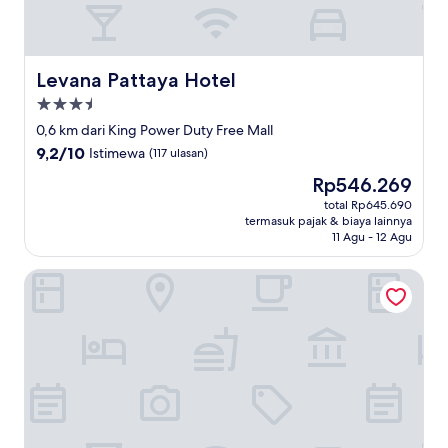
Levana Pattaya Hotel
Levana Pattaya Hotel
Properti
bintang
0,6 km dari King Power Duty Free Mall
3.5
9.2
9,2/10
Istimewa
(117 ulasan)
dari
Harga
Rp546.269
10,
sekarang
Istimewa,
total Rp645.690
Rp546.269
termasuk pajak & biaya lainnya
(117
11 Agu - 12 Agu
ulasan)
M Place Pattaya