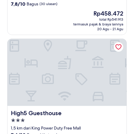
3.0
7.8
7,8/10
Bagus
(30 ulasan)
dari
Harga
Rp458.472
10,
sekarang
Bagus,
total Rp541.913
Rp458.472
termasuk pajak & biaya lainnya
(30
20 Agu - 21 Agu
ulasan)
High5 Guesthouse
High5 Guesthouse
High5 Guesthouse
Properti
bintang
1,5 km dari King Power Duty Free Mall
3.0