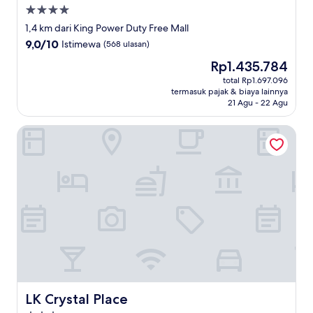
Properti
bintang
1,4 km dari King Power Duty Free Mall
4.0
9.0
9,0/10
Istimewa
(568 ulasan)
dari
Harga
Rp1.435.784
10,
sekarang
Istimewa,
total Rp1.697.096
Rp1.435.784
termasuk pajak & biaya lainnya
(568
21 Agu - 22 Agu
ulasan)
LK Crystal Place
LK Crystal Place
LK Crystal Place