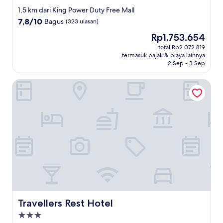
bintang
1,5 km dari King Power Duty Free Mall
4.0
7.8
7,8/10
Bagus
(323 ulasan)
dari
Harga
Rp1.753.654
10,
sekarang
Bagus,
total Rp2.072.819
Rp1.753.654
termasuk pajak & biaya lainnya
(323
2 Sep - 3 Sep
ulasan)
Travellers Rest Hotel
Travellers Rest Hotel
Travellers Rest Hotel
Properti