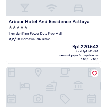
Arbour Hotel And Residence Pattaya
Arbour Hotel And Residence Pattaya
Properti
bintang
1 km dari King Power Duty Free Mall
5.0
9.2
9,2/10
Istimewa
(682 ulasan)
dari
Harga
Rp1.220.543
10,
sekarang
Istimewa,
total Rp1.442.682
Rp1.220.543
termasuk pajak & biaya lainnya
(682
6 Sep - 7 Sep
ulasan)
Levana Pattaya Hotel