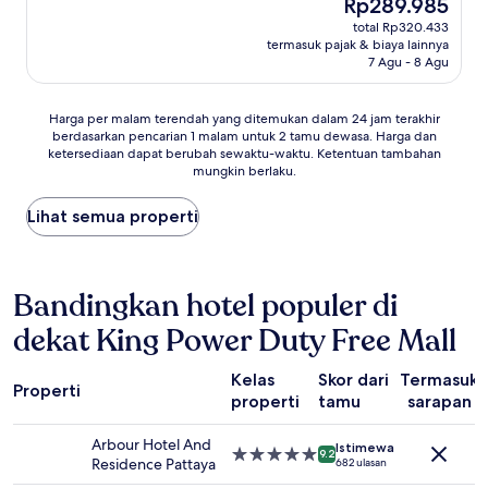
Harga
Rp289.985
10,
sekarang
Istimewa,
total Rp320.433
Rp289.985
termasuk pajak & biaya lainnya
(5
7 Agu - 8 Agu
ulasan)
Harga
Harga per malam terendah yang ditemukan dalam 24 jam terakhir
berdasarkan pencarian 1 malam untuk 2 tamu dewasa. Harga dan
per
ketersediaan dapat berubah sewaktu-waktu. Ketentuan tambahan
malam
mungkin berlaku.
terendah
yang
Lihat semua properti
ditemukan
dalam
24
jam
Bandingkan hotel populer di
terakhir
berdasarkan
dekat King Power Duty Free Mall
pencarian
1
malam
Kelas
Skor dari
Termasuk
Properti
untuk
properti
tamu
sarapan
2
tamu
Arbour Hotel And
Istimewa
dewasa.
Properti
9.2
Residence Pattaya
682 ulasan
Harga
bintang