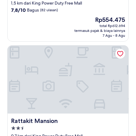
bintang
1,5 km dari King Power Duty Free Mall
3.0
7.8
7,8/10
Bagus
(82 ulasan)
dari
Harga
Rp554.475
10,
sekarang
Bagus,
total Rp612.694
Rp554.475
termasuk pajak & biaya lainnya
(82
7 Agu - 8 Agu
ulasan)
Rattakit Mansion
Rattakit Mansion
Rattakit Mansion
Properti
bintang