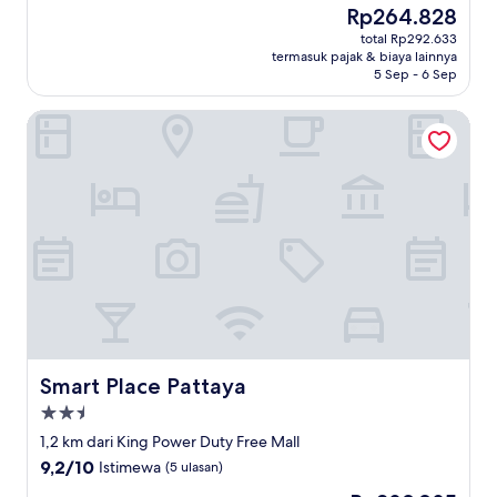
Harga
Rp264.828
10,
sekarang
Bagus,
total Rp292.633
Rp264.828
termasuk pajak & biaya lainnya
(40
5 Sep - 6 Sep
ulasan)
Smart Place Pattaya
Smart Place Pattaya
Smart Place Pattaya
Properti
bintang
1,2 km dari King Power Duty Free Mall
2.5
9.2
9,2/10
Istimewa
(5 ulasan)
dari