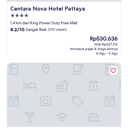
Centara Nova Hotel Pattaya
Centara Nova Hotel Pattaya
Properti
bintang
1,4 km dari King Power Duty Free Mall
4.0
8.2
8,2/10
Sangat Baik
(370 ulasan)
dari
Harga
Rp530.636
10,
sekarang
Sangat
total Rp627.212
Rp530.636
termasuk pajak & biaya lainnya
Baik,
8 Agu - 9 Agu
(370
ulasan)
The Garden Place Pattaya