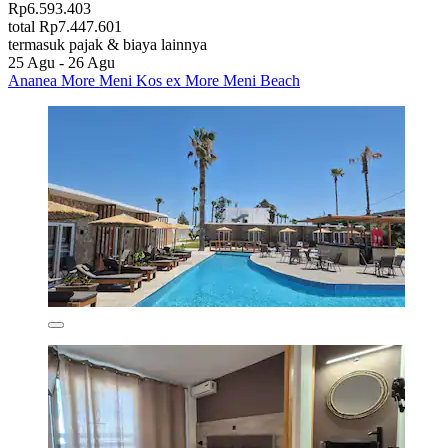
Rp6.593.403
total Rp7.447.601
termasuk pajak & biaya lainnya
25 Agu - 26 Agu
Ananea More Meni Kos ex More Meni Beach