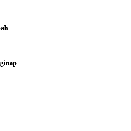
bah
ginap