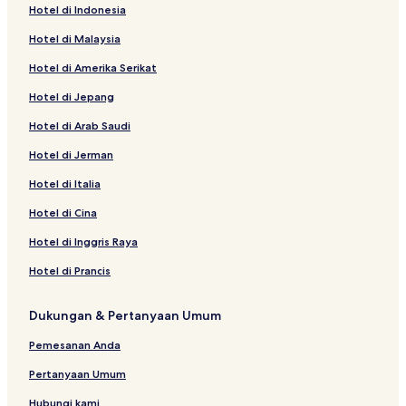
Hotel di Indonesia
tamu
dewasa.
Hotel di Malaysia
Harga
dan
Hotel di Amerika Serikat
ketersediaan
dapat
Hotel di Jepang
berubah
sewaktu-
Hotel di Arab Saudi
waktu.
Hotel di Jerman
Ketentuan
tambahan
Hotel di Italia
mungkin
berlaku.
Hotel di Cina
Hotel di Inggris Raya
Hotel di Prancis
Dukungan & Pertanyaan Umum
Pemesanan Anda
Pertanyaan Umum
Hubungi kami