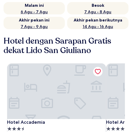
Malam ini
Besok
6 Agu - 7 Agu
7 Agu - 8 Agu
Akhir pekan ini
Akhir pekan berikutnya
7 Agu - 9 Agu
14 Agu - 16 Agu
Hotel dengan Sarapan Gratis
dekat Lido San Giuliano
Hotel Accademia
Hotel Aria
Hotel Accademia
Hotel Aria
Hotel Accademia
Hotel Aria
Properti
Properti