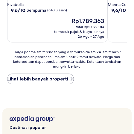
bintang
bintang
Rivabella
Marina Centr
3.5
4.5
9.6
9.6
9,6/10
9,6/10
Sempurna
Se
(543 ulasan)
dari
dari
Harga
Rp1.789.363
10,
10,
sekarang
Sempurna,
Sempurna,
total Rp2.072.014
Rp1.789.363
(543
(477
termasuk pajak & biaya lainnya
ulasan)
ulasan)
26 Agu - 27 Agu
Harga
Harga per malam terendah yang ditemukan dalam 24 jam terakhir
berdasarkan pencarian 1 malam untuk 2 tamu dewasa. Harga dan
per
ketersediaan dapat berubah sewaktu-waktu. Ketentuan tambahan
malam
mungkin berlaku.
terendah
yang
Lihat lebih banyak properti
ditemukan
dalam
24
jam
terakhir
berdasarkan
pencarian
1
malam
untuk
Destinasi populer
2