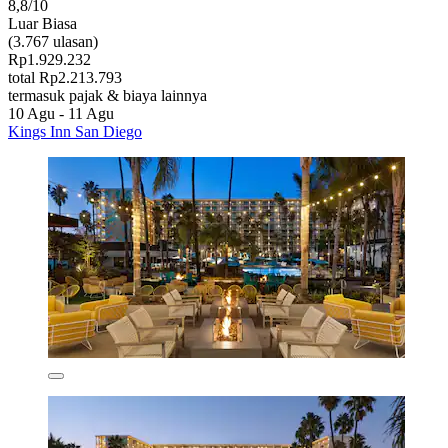
8,8/10
Luar Biasa
(3.767 ulasan)
Rp1.929.232
total Rp2.213.793
termasuk pajak & biaya lainnya
10 Agu - 11 Agu
Kings Inn San Diego