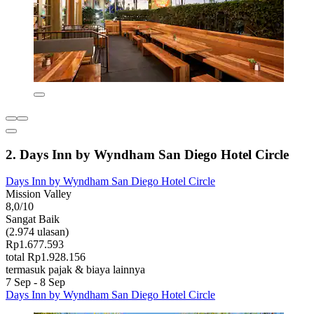
2. Days Inn by Wyndham San Diego Hotel Circle
Days Inn by Wyndham San Diego Hotel Circle
Mission Valley
8,0/10
Sangat Baik
(2.974 ulasan)
Rp1.677.593
total Rp1.928.156
termasuk pajak & biaya lainnya
7 Sep - 8 Sep
Days Inn by Wyndham San Diego Hotel Circle