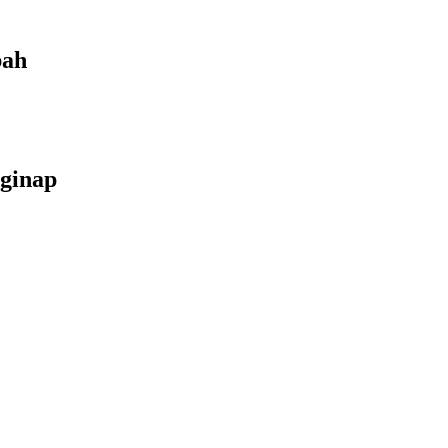
bah
ginap