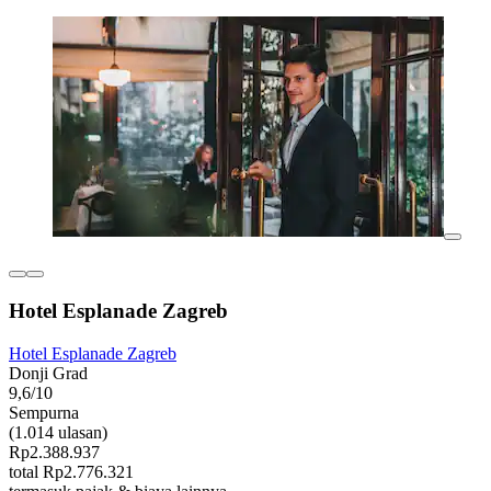
Hotel Esplanade Zagreb
Hotel Esplanade Zagreb
Donji Grad
9,6/10
Sempurna
(1.014 ulasan)
Rp2.388.937
total Rp2.776.321