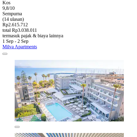
Kos
9,8/10
Sempurna
(14 ulasan)
Rp2.615.712
total Rp3.038.011
termasuk pajak & biaya lainnya
1 Sep - 2 Sep
Milva Apartments