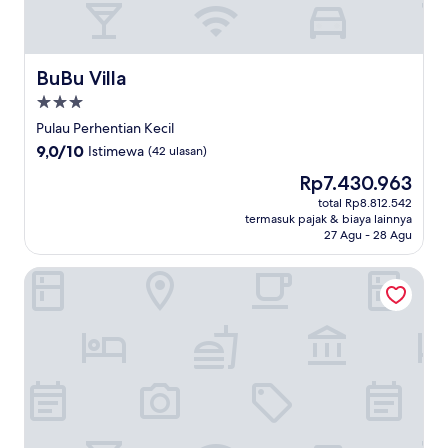
BuBu Villa
BuBu Villa
Properti
bintang
Pulau Perhentian Kecil
3.0
9.0
9,0/10
Istimewa
(42 ulasan)
dari
Harga
Rp7.430.963
10,
sekarang
Istimewa,
total Rp8.812.542
Rp7.430.963
termasuk pajak & biaya lainnya
(42
27 Agu - 28 Agu
ulasan)
Suite Sharilla