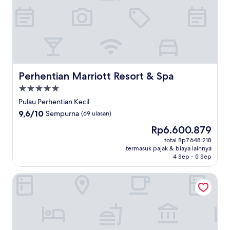
Perhentian Marriott Resort & Spa
Perhentian Marriott Resort & Spa
Properti
bintang
Pulau Perhentian Kecil
5.0
9.6
9,6/10
Sempurna
(69 ulasan)
dari
Harga
Rp6.600.879
10,
sekarang
Sempurna,
total Rp7.648.218
Rp6.600.879
termasuk pajak & biaya lainnya
(69
4 Sep - 5 Sep
ulasan)
Mimpi Perhentian