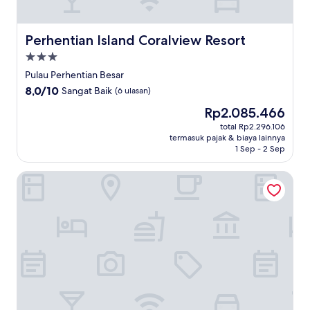
Perhentian Island Coralview Resort
Perhentian Island Coralview Resort
Properti
bintang
Pulau Perhentian Besar
3.0
8.0
8,0/10
Sangat Baik
(6 ulasan)
dari
Harga
Rp2.085.466
10,
sekarang
Sangat
total Rp2.296.106
Rp2.085.466
termasuk pajak & biaya lainnya
Baik,
1 Sep - 2 Sep
(6
ulasan)
Perhentian Resort Island PIR - BlueStar