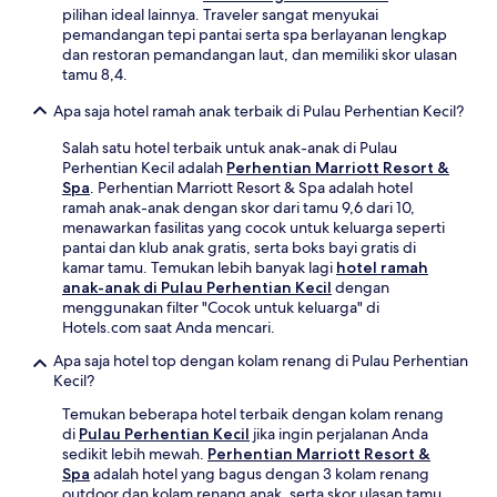
pilihan ideal lainnya. Traveler sangat menyukai
pemandangan tepi pantai serta spa berlayanan lengkap
dan restoran pemandangan laut, dan memiliki skor ulasan
tamu 8,4.
Apa saja hotel ramah anak terbaik di Pulau Perhentian Kecil?
Salah satu hotel terbaik untuk anak-anak di Pulau
Perhentian Kecil adalah
Perhentian Marriott Resort &
Spa
. Perhentian Marriott Resort & Spa adalah hotel
ramah anak-anak dengan skor dari tamu 9,6 dari 10,
menawarkan fasilitas yang cocok untuk keluarga seperti
pantai dan klub anak gratis, serta boks bayi gratis di
kamar tamu. Temukan lebih banyak lagi
hotel ramah
anak-anak di Pulau Perhentian Kecil
dengan
menggunakan filter "Cocok untuk keluarga" di
Hotels.com saat Anda mencari.
Apa saja hotel top dengan kolam renang di Pulau Perhentian
Kecil?
Temukan beberapa hotel terbaik dengan kolam renang
di
Pulau Perhentian Kecil
jika ingin perjalanan Anda
sedikit lebih mewah.
Perhentian Marriott Resort &
Spa
adalah hotel yang bagus dengan 3 kolam renang
outdoor dan kolam renang anak, serta skor ulasan tamu