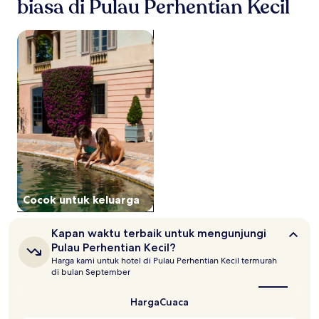
terakhir
biasa di Pulau Perhentian Kecil
berdasarkan
pencarian
cari properti yang cocok untuk keluarga
1
malam
untuk
2
tamu
dewasa.
Harga
dan
ketersediaan
dapat
berubah
sewaktu-
waktu.
Cocok untuk keluarga
Ketentuan
tambahan
mungkin
Kapan
Kapan waktu terbaik untuk mengunjungi
berlaku.
waktu
Pulau Perhentian Kecil?
terbaik
Harga kami untuk hotel di Pulau Perhentian Kecil termurah
untuk
di bulan September
mengunjungi
Pulau
Perhentian
Harga
Cuaca
Kecil?