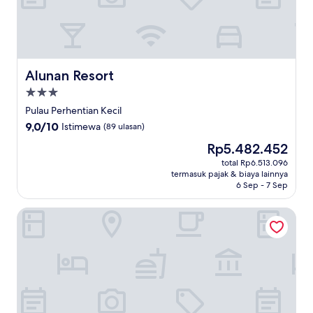
Alunan Resort
Alunan Resort
Properti
bintang
Pulau Perhentian Kecil
3.0
9.0
9,0/10
Istimewa
(89 ulasan)
dari
Harga
Rp5.482.452
10,
sekarang
Istimewa,
total Rp6.513.096
Rp5.482.452
termasuk pajak & biaya lainnya
(89
6 Sep - 7 Sep
ulasan)
Perhentian Tropicana Inn