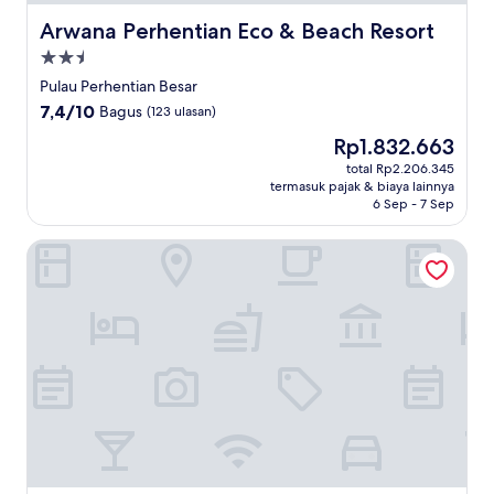
Arwana Perhentian Eco & Beach Resort
Arwana Perhentian Eco & Beach Resort
Properti
bintang
Pulau Perhentian Besar
2.5
7.4
7,4/10
Bagus
(123 ulasan)
dari
Harga
Rp1.832.663
10,
sekarang
Bagus,
total Rp2.206.345
Rp1.832.663
termasuk pajak & biaya lainnya
(123
6 Sep - 7 Sep
ulasan)
Shari-La Island Resort