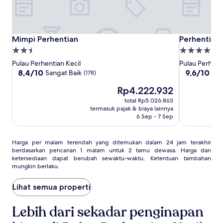
Ketentuan
tambahan
mungkin
berlaku.
Mimpi
Mimpi
Perhentian
Mimpi Perhentian
Perhentian 
Mimpi Perhentian
Perhentian 
Perhentian
Perhentian
Marriott
Properti
Properti
Resort
bintang
bintang
Pulau Perhentian Kecil
Pulau Perhenti
&
2.5
5.0
8.4
9.6
8,4/10
9,6/10
Sangat Baik
Se
(178)
Spa
dari
dari
Harga
Rp4.222.932
10,
10,
sekarang
Sangat
Sempurna,
total Rp5.026.863
Rp4.222.932
Baik,
(69)
termasuk pajak & biaya lainnya
(178)
6 Sep - 7 Sep
Harga
Harga per malam terendah yang ditemukan dalam 24 jam terakhir
berdasarkan pencarian 1 malam untuk 2 tamu dewasa. Harga dan
per
ketersediaan dapat berubah sewaktu-waktu. Ketentuan tambahan
malam
mungkin berlaku.
terendah
yang
Lihat semua properti
ditemukan
dalam
24
Lebih dari sekadar penginapan
jam