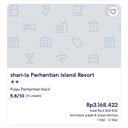
ulasan)
shari-la Perhentian Island Resort
shari-la Perhentian Island Resort
shari-la Perhentian Island Resort
Properti
bintang
Pulau Perhentian Kecil
2.0
5.8
5,8/10
(13 ulasan)
dari
Harga
Rp3.168.422
10,
sekarang
(13
total Rp3.465.902
Rp3.168.422
termasuk pajak & biaya lainnya
ulasan)
1 Sep - 2 Sep