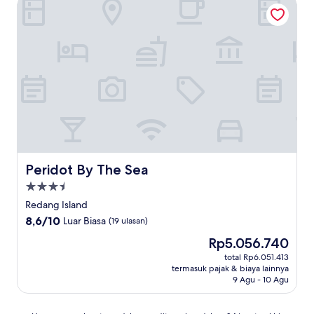
Peridot By The Sea
Peridot By The Sea
Peridot By The Sea
Properti
bintang
Redang Island
3.5
8.6
8,6/10
Luar Biasa
(19 ulasan)
dari
Harga
Rp5.056.740
10,
sekarang
Luar
total Rp6.051.413
Rp5.056.740
termasuk pajak & biaya lainnya
Biasa,
9 Agu - 10 Agu
(19
ulasan)