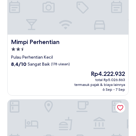
Mimpi Perhentian
Mimpi Perhentian
Properti
bintang
Pulau Perhentian Kecil
2.5
8.4
8,4/10
Sangat Baik
(178 ulasan)
dari
Harga
Rp4.222.932
10,
sekarang
Sangat
total Rp5.026.863
Rp4.222.932
termasuk pajak & biaya lainnya
Baik,
6 Sep - 7 Sep
(178
ulasan)
The Barat Perhentian Beach Resort