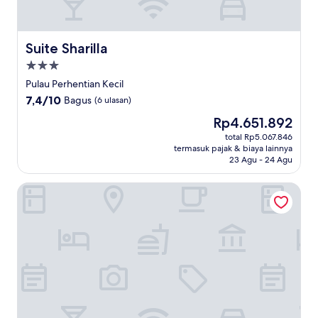
Suite Sharilla
Suite Sharilla
Properti
bintang
Pulau Perhentian Kecil
3.0
7.4
7,4/10
Bagus
(6 ulasan)
dari
Harga
Rp4.651.892
10,
sekarang
Bagus,
total Rp5.067.846
Rp4.651.892
termasuk pajak & biaya lainnya
(6
23 Agu - 24 Agu
ulasan)
Perhentian Island Coralview Resort