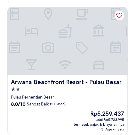
dari
10,
Arwana Beachfront Resort - Pulau Besar
Luar
Biasa,
(3
ulasan)
Arwana Beachfront Resort - Pulau Besar
Arwana Beachfront Resort - Pulau Besar
Properti
bintang
Pulau Perhentian Besar
2.0
8.0
8,0/10
Sangat Baik
(2 ulasan)
dari
Harga
Rp5.259.437
10,
sekarang
Sangat
total Rp5.723.995
Rp5.259.437
termasuk pajak & biaya lainnya
Baik,
31 Agu - 1 Sep
(2