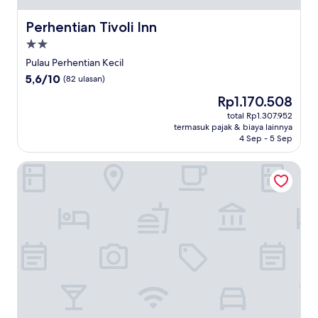
Perhentian Tivoli Inn
Perhentian Tivoli Inn
Properti
bintang
Pulau Perhentian Kecil
2.0
5.6
5,6/10
(82 ulasan)
dari
Harga
Rp1.170.508
10,
sekarang
(82
total Rp1.307.952
Rp1.170.508
termasuk pajak & biaya lainnya
ulasan)
4 Sep - 5 Sep
Arwana Perhentian Eco & Beach Resort