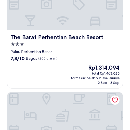
The Barat Perhentian Beach Resort
The Barat Perhentian Beach Resort
Properti
bintang
Pulau Perhentian Besar
3.0
7.8
7,8/10
Bagus
(288 ulasan)
dari
Harga
Rp1.314.094
10,
sekarang
Bagus,
total Rp1.463.025
Rp1.314.094
termasuk pajak & biaya lainnya
(288
2 Sep - 3 Sep
ulasan)
Perhentian Island Resort