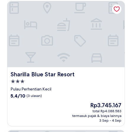
Sharilla Blue Star Resort
Sharilla Blue Star Resort
Sharilla Blue Star Resort
Properti
bintang
Pulau Perhentian Kecil
3.0
5.4
5,4/10
(3 ulasan)
dari
Harga
Rp3.745.167
10,
sekarang
(3
total Rp4.088.583
Rp3.745.167
termasuk pajak & biaya lainnya
ulasan)
3 Sep - 4 Sep