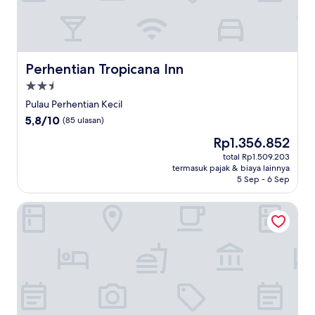
Perhentian Tropicana Inn
Perhentian Tropicana Inn
Properti
bintang
Pulau Perhentian Kecil
2.5
5.8
5,8/10
(85 ulasan)
dari
Harga
Rp1.356.852
10,
sekarang
(85
total Rp1.509.203
Rp1.356.852
termasuk pajak & biaya lainnya
ulasan)
5 Sep - 6 Sep
Coral View Beach - BS