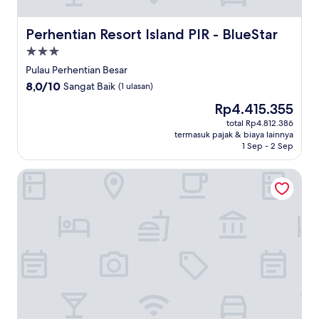
Perhentian Resort Island PIR - BlueStar
Perhentian Resort Island PIR - BlueStar
Properti
bintang
Pulau Perhentian Besar
3.0
8.0
8,0/10
Sangat Baik
(1 ulasan)
dari
Harga
Rp4.415.355
10,
sekarang
Sangat
total Rp4.812.386
Rp4.415.355
termasuk pajak & biaya lainnya
Baik,
1 Sep - 2 Sep
(1
ulasan)
Perhentian Tivoli Inn