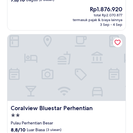
dari
Harga
Rp1.876.920
10,
sekarang
Bagus,
total Rp2.070.877
Rp1.876.920
termasuk pajak & biaya lainnya
(2
3 Sep - 4 Sep
ulasan)
Coralview Bluestar Perhentian
Coralview Bluestar Perhentian
Coralview Bluestar Perhentian
Properti
bintang
Pulau Perhentian Besar
2.0
8.8
8,8/10
Luar Biasa
(3 ulasan)