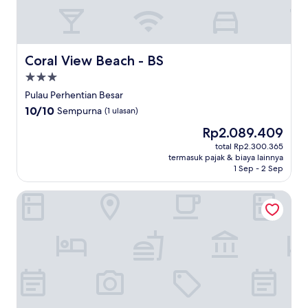
Coral View Beach - BS
Coral View Beach - BS
Properti
bintang
Pulau Perhentian Besar
3.0
10.0
10/10
Sempurna
(1 ulasan)
dari
Harga
Rp2.089.409
10,
sekarang
Sempurna,
total Rp2.300.365
Rp2.089.409
termasuk pajak & biaya lainnya
(1
1 Sep - 2 Sep
ulasan)
BuBu Villa