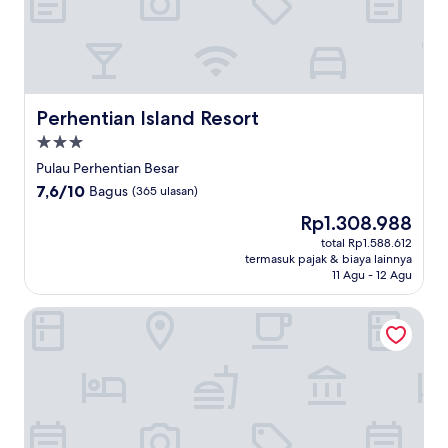
Perhentian Island Resort
Perhentian Island Resort
Properti
bintang
Pulau Perhentian Besar
3.0
7.6
7,6/10
Bagus
(365 ulasan)
dari
Harga
Rp1.308.988
10,
sekarang
Bagus,
total Rp1.588.612
Rp1.308.988
termasuk pajak & biaya lainnya
(365
11 Agu - 12 Agu
ulasan)
Alunan Resort