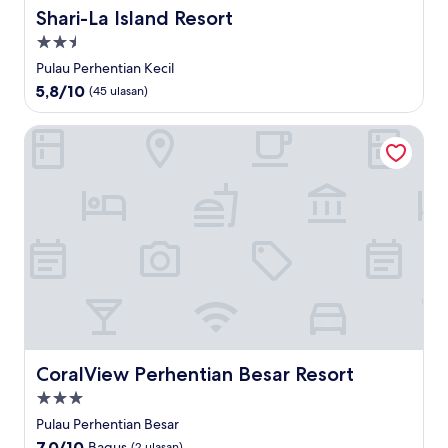
Shari-La Island Resort
Shari-La Island Resort
Properti
bintang
Pulau Perhentian Kecil
2.5
5.8
5,8/10
(45 ulasan)
dari
10,
CoralView Perhentian Besar Resort
(45
ulasan)
CoralView Perhentian Besar Resort
CoralView Perhentian Besar Resort
Properti
bintang
Pulau Perhentian Besar
3.0
7.0
7,0/10
Bagus
(2 ulasan)