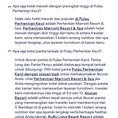
Apa saja hotel mewah dengan peringkat tinggi di Pulau
Perhentian Kecil?
Salah satu hotel mewah dan populer
di Pulau
Perhentian Kecil
adalah Perhentian Marriott Resort &
Spa.
Perhentian Marriott Resort & Spa
adalah hotel
mewah dengan skor tinggi dari tamu di antara traveler
kami, serta menawarkan 3 kolam renang outdoor dan spa
layanan lengkap, plus layanan turndown di kamar tamu.
Apa saja hotel pantai terbaik di Pulau Perhentian Kecil?
Untuk liburan pantai di Pulau Perhentian Kecil, Pantai
Long dan Pantai Penyu adalah beberapa tempat terbaik
untuk dikunjungi. Pilih hotel pantai
Pulau Perhentian
Kecil dengan ulasan baik
untuk memaksimalkan liburan
Anda. Lihat
Perhentian Marriott Resort & Spa
jika
Anda menginginkan hotel dekat perairan. Dengan pantai
dan kamar tamu menawarkan layanan turndown, traveler
kami memberinya nilai tinggi di 9,6 dari 10.
Alunan
Resort
adalah pilihan tepat lainnya untuk liburan pantai
yang menenangkan dan traveler kami memberinya nilai
9. Berlokasi di di pantai, hotel ini memiliki 1 kolam renang
outdoor dan spa layanan lengkap serta berbagai fasilitas
untuk Anda nikmati.
BuBu Long Beach Resort
adalah