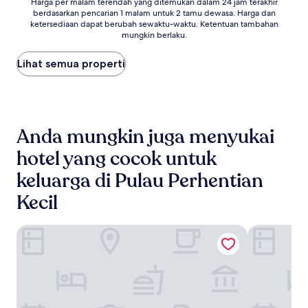
Harga
Harga per malam terendah yang ditemukan dalam 24 jam terakhir
berdasarkan pencarian 1 malam untuk 2 tamu dewasa. Harga dan
per
ketersediaan dapat berubah sewaktu-waktu. Ketentuan tambahan
malam
mungkin berlaku.
terendah
yang
Lihat semua properti
ditemukan
dalam
24
jam
terakhir
berdasarkan
Anda mungkin juga menyukai
pencarian
1
hotel yang cocok untuk
malam
keluarga di Pulau Perhentian
untuk
2
Kecil
tamu
dewasa.
Harga
Mimpi Perhentian
Perhentian 
dan
ketersediaan
dapat
berubah
sewaktu-
waktu.