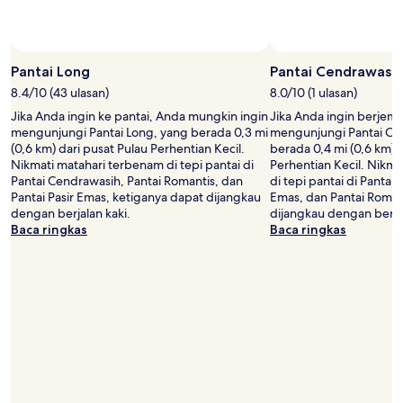
Foto oleh ‎Ruchi Gandhi
Foto
Terbuka
Pantai Long
Pantai Cendrawasih
oleh
8.4/10 (43 ulasan)
8.0/10 (1 ulasan)
‎Ruchi
Jika Anda ingin ke pantai, Anda mungkin ingin
Jika Anda ingin berjem
Gandhi
mengunjungi Pantai Long, yang berada 0,3 mi
mengunjungi Pantai Ce
(0,6 km) dari pusat Pulau Perhentian Kecil.
berada 0,4 mi (0,6 km) 
Nikmati matahari terbenam di tepi pantai di
Perhentian Kecil. Nikm
Pantai Cendrawasih, Pantai Romantis, dan
di tepi pantai di Pantai 
Pantai Pasir Emas, ketiganya dapat dijangkau
Emas, dan Pantai Roman
dengan berjalan kaki.
dijangkau dengan berjal
Baca ringkas
Baca ringkas