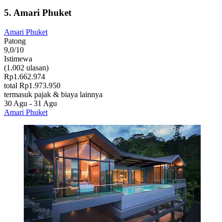
5. Amari Phuket
Amari Phuket
Patong
9,0/10
Istimewa
(1.002 ulasan)
Rp1.662.974
total Rp1.973.950
termasuk pajak & biaya lainnya
30 Agu - 31 Agu
Amari Phuket