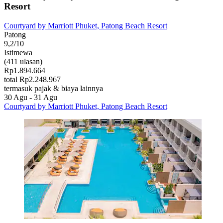
Resort
Courtyard by Marriott Phuket, Patong Beach Resort
Patong
9,2/10
Istimewa
(411 ulasan)
Rp1.894.664
total Rp2.248.967
termasuk pajak & biaya lainnya
30 Agu - 31 Agu
Courtyard by Marriott Phuket, Patong Beach Resort