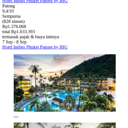
Hotel Indigo Phuket Patong by IHG
Patong
9,4/10
Sempurna
(828 ulasan)
Rp1.376.068
total Rp1.633.393
termasuk pajak & biaya lainnya
7 Sep - 8 Sep
Hotel Indigo Phuket Patong by IHG