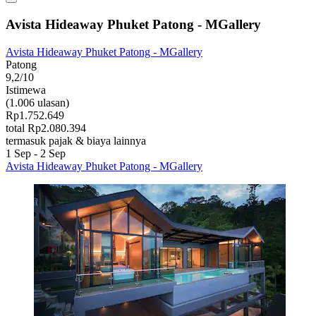
Avista Hideaway Phuket Patong - MGallery
Avista Hideaway Phuket Patong - MGallery
Patong
9,2/10
Istimewa
(1.006 ulasan)
Rp1.752.649
total Rp2.080.394
termasuk pajak & biaya lainnya
1 Sep - 2 Sep
Avista Hideaway Phuket Patong - MGallery