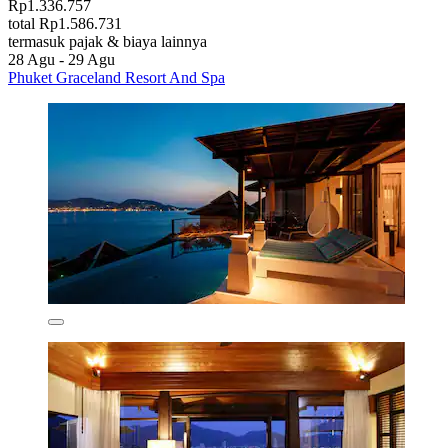
Rp1.336.757
total Rp1.586.731
termasuk pajak & biaya lainnya
28 Agu - 29 Agu
Phuket Graceland Resort And Spa