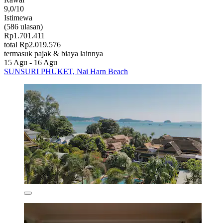
9,0/10
Istimewa
(586 ulasan)
Rp1.701.411
total Rp2.019.576
termasuk pajak & biaya lainnya
15 Agu - 16 Agu
SUNSURI PHUKET, Nai Harn Beach