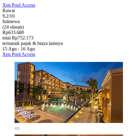
Xen Pool Access
Rawai
9,2/10
Istimewa
(24 ulasan)
Rp633.680
total Rp752.173
termasuk pajak & biaya lainnya
15 Agu - 16 Agu
Xen Pool Access