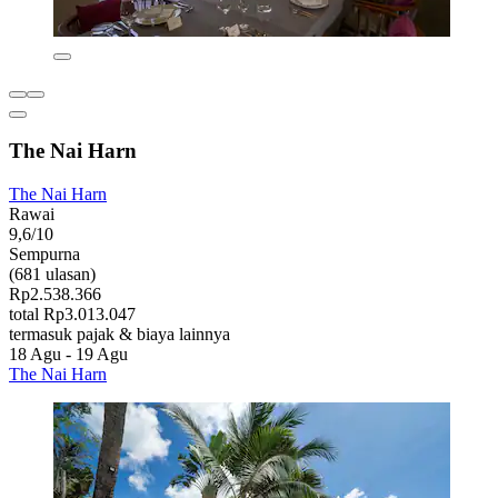
The Nai Harn
The Nai Harn
Rawai
9,6/10
Sempurna
(681 ulasan)
Rp2.538.366
total Rp3.013.047
termasuk pajak & biaya lainnya
18 Agu - 19 Agu
The Nai Harn