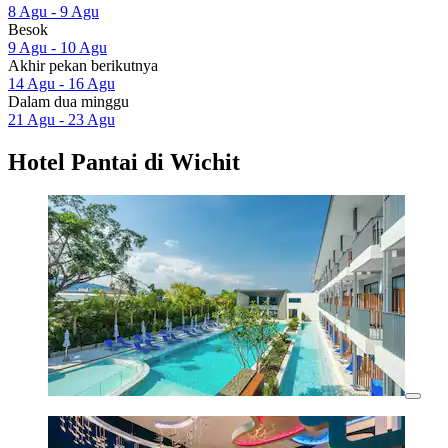
8 Agu - 9 Agu
Besok
9 Agu - 10 Agu
Akhir pekan berikutnya
14 Agu - 16 Agu
Dalam dua minggu
21 Agu - 23 Agu
Hotel Pantai di Wichit