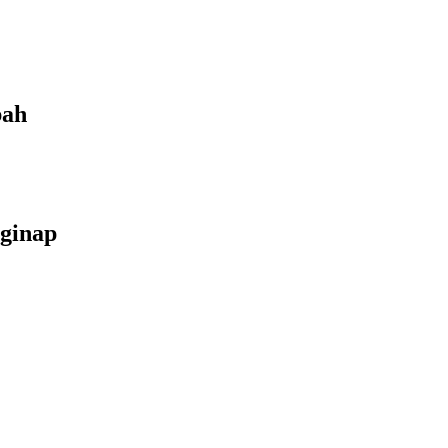
bah
ginap