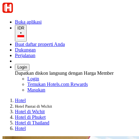
Buka aplikasi
IDR
•
Buat daftar properti Anda
Dukungan
Perjalanan
Login
Dapatkan diskon langsung dengan Harga Member
Login
Temukan Hotels.com Rewards
Masukan
Hotel
Hotel Pantai di Wichit
Hotel di Wichit
Hotel di Phuket
Hotel di Thailand
Hotel