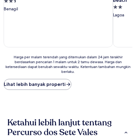
Beach
Properti
Properti
bintang
Benagil
bintang
2.5
Lagoa
2.0
Harga
Harga per malam terendah yang ditemukan dalam 24 jam terakhir
berdasarkan pencarian 1 malam untuk 2 tamu dewasa. Harga dan
per
ketersediaan dapat berubah sewaktu-waktu. Ketentuan tambahan mungkin
malam
berlaku.
terendah
yang
Lihat lebih banyak properti
ditemukan
dalam
24
jam
terakhir
berdasarkan
pencarian
Ketahui lebih lanjut tentang
1
malam
Percurso dos Sete Vales
untuk