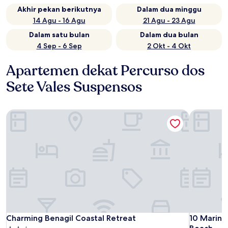
Akhir pekan berikutnya
Dalam dua minggu
14 Agu - 16 Agu
21 Agu - 23 Agu
Dalam satu bulan
Dalam dua bulan
4 Sep - 6 Sep
2 Okt - 4 Okt
Apartemen dekat Percurso dos
Sete Vales Suspensos
Charming Benagil Coastal Retreat
10 Marinh
Charming Benagil Coastal Retreat
10 Marinh
Charming Benagil Coastal Retreat
10 Marinh