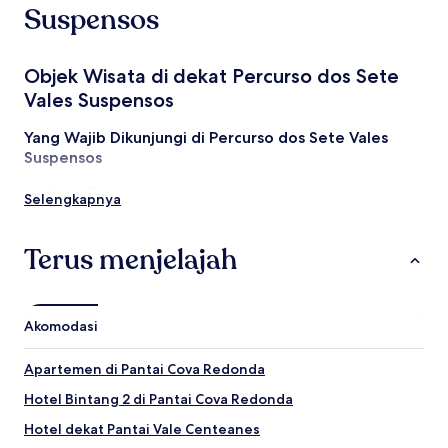
2
Suspensos
tamu
dewasa.
Harga
Objek Wisata di dekat Percurso dos Sete
dan
Vales Suspensos
ketersediaan
dapat
berubah
Yang Wajib Dikunjungi di Percurso dos Sete Vales
sewaktu-
Suspensos
waktu.
Ketentuan
Pantai Benagil
Selengkapnya
tambahan
Pantai Carvalho
mungkin
Algar de Benagil
berlaku.
Pantai Vale Centeanes
Terus menjelajah
Mercusuar Alfanzina
Aktivitas di Percurso dos Sete Vales Suspensos
Akomodasi
Slide and Splash Water Park
Kasino Algarve
Aqua Portimão Shopping Center
Apartemen di Pantai Cova Redonda
Mall Algarve
Hotel Bintang 2 di Pantai Cova Redonda
Vale de Milho Golf
Hotel dekat Pantai Vale Centeanes