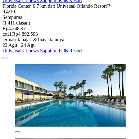
Universal's Loews Sapphire Falls Resort
Florida Center, 0,7 km dari Universal Orlando Resort™
9,4/10
Sempurna
(1.411 ulasan)
Rp4.348.971
total Rp4.892.593
termasuk pajak & biaya lainnya
23 Agu - 24 Agu
Universal's Loews Sapphire Falls Resort