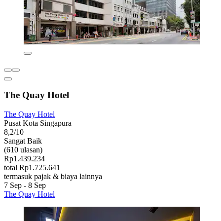
The Quay Hotel
The Quay Hotel
Pusat Kota Singapura
8,2/10
Sangat Baik
(610 ulasan)
Rp1.439.234
total Rp1.725.641
termasuk pajak & biaya lainnya
7 Sep - 8 Sep
The Quay Hotel