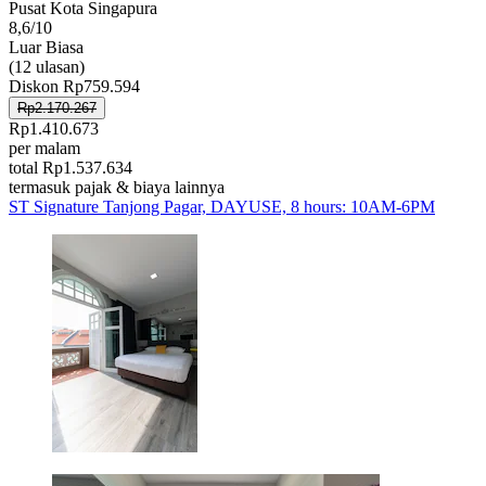
Pusat Kota Singapura
8,6/10
Luar Biasa
(12 ulasan)
Diskon Rp759.594
Rp2.170.267
Rp1.410.673
per malam
total Rp1.537.634
termasuk pajak & biaya lainnya
ST Signature Tanjong Pagar, DAYUSE, 8 hours: 10AM-6PM