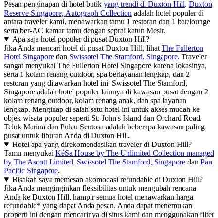
Pesan penginapan di hotel butik
yang trendi di Duxton Hill
.
Duxton
Reserve Singapore, Autograph Collection
adalah hotel populer di
antara traveler kami, menawarkan tamu 1 restoran dan 1 bar/lounge
serta ber-AC kamar tamu dengan seprai katun Mesir.
Apa saja hotel populer di pusat Duxton Hill?
Jika Anda mencari hotel di pusat Duxton Hill, lihat
The Fullerton
Hotel Singapore
dan
Swissotel The Stamford, Singapore
. Traveler
sangat menyukai The Fullerton Hotel Singapore karena lokasinya,
serta 1 kolam renang outdoor, spa berlayanan lengkap, dan 2
restoran yang ditawarkan hotel ini. Swissotel The Stamford,
Singapore adalah hotel populer lainnya di kawasan pusat dengan 2
kolam renang outdoor, kolam renang anak, dan spa layanan
lengkap. Menginap di salah satu hotel ini untuk akses mudah ke
objek wisata populer seperti St. John's Island dan Orchard Road.
Teluk Marina dan Pulau Sentosa adalah beberapa kawasan paling
pusat untuk liburan Anda di Duxton Hill.
Hotel apa yang direkomendasikan traveler di Duxton Hill?
Tamu menyukai
KéSa House by The Unlimited Collection managed
by The Ascott Limited
,
Swissotel The Stamford, Singapore
dan
Pan
Pacific Singapore
.
Bisakah saya memesan akomodasi refundable di Duxton Hill?
Jika Anda menginginkan fleksibilitas untuk mengubah rencana
Anda ke Duxton Hill, hampir semua hotel menawarkan harga
refundable* yang dapat Anda pesan. Anda dapat menemukan
properti ini dengan mencarinya di situs kami dan menggunakan filter