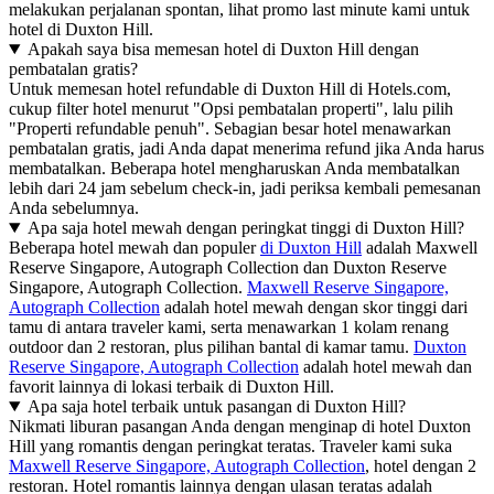
melakukan perjalanan spontan, lihat promo last minute kami untuk
hotel di Duxton Hill.
Apakah saya bisa memesan hotel di Duxton Hill dengan
pembatalan gratis?
Untuk memesan hotel refundable di Duxton Hill di Hotels.com,
cukup filter hotel menurut "Opsi pembatalan properti", lalu pilih
"Properti refundable penuh". Sebagian besar hotel menawarkan
pembatalan gratis, jadi Anda dapat menerima refund jika Anda harus
membatalkan. Beberapa hotel mengharuskan Anda membatalkan
lebih dari 24 jam sebelum check-in, jadi periksa kembali pemesanan
Anda sebelumnya.
Apa saja hotel mewah dengan peringkat tinggi di Duxton Hill?
Beberapa hotel mewah dan populer
di Duxton Hill
adalah Maxwell
Reserve Singapore, Autograph Collection dan Duxton Reserve
Singapore, Autograph Collection.
Maxwell Reserve Singapore,
Autograph Collection
adalah hotel mewah dengan skor tinggi dari
tamu di antara traveler kami, serta menawarkan 1 kolam renang
outdoor dan 2 restoran, plus pilihan bantal di kamar tamu.
Duxton
Reserve Singapore, Autograph Collection
adalah hotel mewah dan
favorit lainnya di lokasi terbaik di Duxton Hill.
Apa saja hotel terbaik untuk pasangan di Duxton Hill?
Nikmati liburan pasangan Anda dengan menginap di hotel Duxton
Hill yang romantis dengan peringkat teratas. Traveler kami suka
Maxwell Reserve Singapore, Autograph Collection
, hotel dengan 2
restoran. Hotel romantis lainnya dengan ulasan teratas adalah