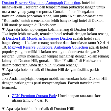
Duxton Reserve Singapore, Autograph Collection
. hotel ini
menawarkan 1 restoran dan tempat makan pribadi/pasangan untuk
masa menginap yang sempurna. Gunakan filter "Pengalaman
traveler" dalam pencarian Anda, lalu pilih "Khusus dewasa" atau
"Romantis" untuk menemukan lebih banyak lagi hotel di Duxton
Hill untuk pasangan di Hotels.com.
Apa saja hotel top dengan kolam renang di Duxton Hill?
Jika ingin lebih mewah, temukan hotel terbaik dengan kolam renang
di
Duxton Hill
.
Mondrian Singapore Duxton
adalah hotel yang
bagus dengan 1 kolam renang outdoor dan skor ulasan tamu 9,2 dari
10.
Maxwell Reserve Singapore, Autograph Collection
adalah hotel
populer yang memiliki 1 kolam renang outdoor serta dengan 2
restoran. Untuk menemukan tempat menginap dengan kolam renang
lainnya di Duxton Hill, gunakan filter "Fasilitas" di Hotels.com
dalam pencarian Anda dan pilih "Kolam renang".
Apa saja hotel terbaik di Duxton Hill dengan fasilitas parkir
gratis?
Jika Anda menjelajah dengan mobil, menemukan hotel Duxton Hill
dengan parkir gratis pasti menyenangkan. Favorit traveler kami
termasuk:
ZEN Premium Outram Park
: Hotel dengan rata-rata skor
ulasan tamu 8,4 dari 10
Apa saja hotel butik terbaik di Duxton Hill?