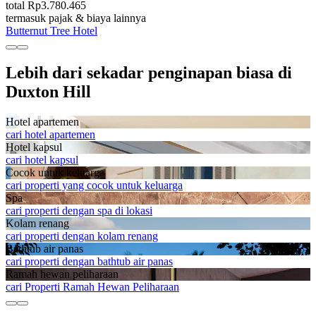
total Rp3.780.465
termasuk pajak & biaya lainnya
Butternut Tree Hotel
Lebih dari sekadar penginapan biasa di
Duxton Hill
Hotel apartemen
cari hotel apartemen
Hotel kapsul
cari hotel kapsul
Cocok untuk keluarga
cari properti yang cocok untuk keluarga
Spa
cari properti dengan spa di lokasi
Kolam renang
cari properti dengan kolam renang
Bathtub air panas
cari properti dengan bathtub air panas
Ramah hewan peliharaan
cari Properti Ramah Hewan Peliharaan