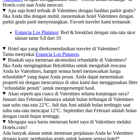
Hotels.com saat Anda mencari.
Apa saja hotel terbaik di Valentines dengan fasilitas parkir gratis?
Jika Anda tiba dengan mobil, menemukan hotel Valentines dengan
parkir gratis pasti menyenangkan. Favorit traveler kami termasuk:
Estancia Los Platanos
: Bed & breakfast dengan rata-rata skor
ulasan tamu 9,8 dari 10
Hotel apa yang direkomendasikan traveler di Valentines?
Tamu menyukai
Estancia Los Platanos
.
Bisakah saya memesan akomodasi refundable di Valentines?
Jika Anda menginginkan fleksibilitas untuk mengubah rencana
Anda ke Valentines, hampir semua hotel menawarkan harga
refundable* yang dapat Anda pesan. Anda dapat menemukan
properti ini dengan mencarinya di situs kami dan menggunakan filter
"refundable penuh" untuk mempersempit hasil.
Akan seperti apa cuaca di Valentines selama kunjungan saya?
Januari dan Februari biasanya adalah bulan terhangat di Valentines
saat suhu rata-rata 22°C. Juli dan Juni adalah bulan terdingin saat
suhu rata-rata mencapai 12°C. September dan Februari adalah bulan
dengan curah hujan tertinggi.
Mengapa saya harus memesan hotel saya di Valentines melalui
Hotels.com?
Ada banyak alasan untuk memesan perjalanan Anda ke Valentines
dengan kami: pembatalan gratis untuk hampir semua hotel*