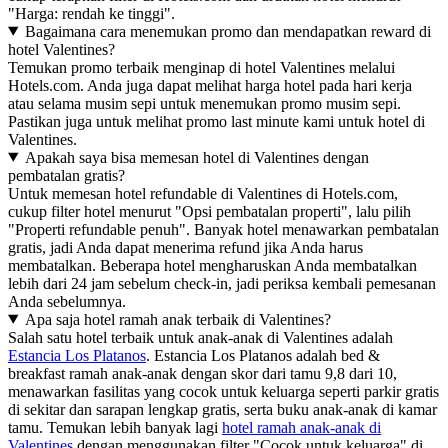
"Harga: rendah ke tinggi".
Bagaimana cara menemukan promo dan mendapatkan reward di
hotel Valentines?
Temukan promo terbaik menginap di hotel Valentines melalui
Hotels.com. Anda juga dapat melihat harga hotel pada hari kerja
atau selama musim sepi untuk menemukan promo musim sepi.
Pastikan juga untuk melihat promo last minute kami untuk hotel di
Valentines.
Apakah saya bisa memesan hotel di Valentines dengan
pembatalan gratis?
Untuk memesan hotel refundable di Valentines di Hotels.com,
cukup filter hotel menurut "Opsi pembatalan properti", lalu pilih
"Properti refundable penuh". Banyak hotel menawarkan pembatalan
gratis, jadi Anda dapat menerima refund jika Anda harus
membatalkan. Beberapa hotel mengharuskan Anda membatalkan
lebih dari 24 jam sebelum check-in, jadi periksa kembali pemesanan
Anda sebelumnya.
Apa saja hotel ramah anak terbaik di Valentines?
Salah satu hotel terbaik untuk anak-anak di Valentines adalah
Estancia Los Platanos
. Estancia Los Platanos adalah bed &
breakfast ramah anak-anak dengan skor dari tamu 9,8 dari 10,
menawarkan fasilitas yang cocok untuk keluarga seperti parkir gratis
di sekitar dan sarapan lengkap gratis, serta buku anak-anak di kamar
tamu. Temukan lebih banyak lagi
hotel ramah anak-anak di
Valentines
dengan menggunakan filter "Cocok untuk keluarga" di