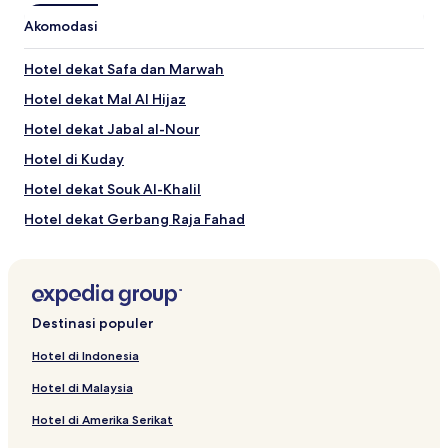
2
Akomodasi
tamu
dewasa.
Harga
Hotel dekat Safa dan Marwah
dan
Hotel dekat Mal Al Hijaz
ketersediaan
dapat
Hotel dekat Jabal al-Nour
berubah
sewaktu-
Hotel di Kuday
waktu.
Hotel dekat Souk Al-Khalil
Ketentuan
tambahan
Hotel dekat Gerbang Raja Fahad
mungkin
berlaku.
Hotel di Al Shawqiyyah
Hotel di Mina
Hotel Mewah di Makkah
Destinasi populer
Hotel dekat Universitas Umm Al-Qura
Hotel di Indonesia
Hotel dekat Pemakaman Al Malaa
Hotel di Malaysia
Hotel di Baḩrat al Qadīmah
Hotel di Amerika Serikat
Hotel di Al Naseem