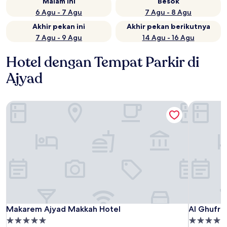
Malam ini
Besok
6 Agu - 7 Agu
7 Agu - 8 Agu
Akhir pekan ini
Akhir pekan berikutnya
7 Agu - 9 Agu
14 Agu - 16 Agu
Hotel dengan Tempat Parkir di
Ajyad
Makarem Ajyad Makkah Hotel
Al Ghufra
Makarem Ajyad Makkah Hotel
Al Ghufra
Makarem Ajyad Makkah Hotel
Al Ghufra
Properti
Properti