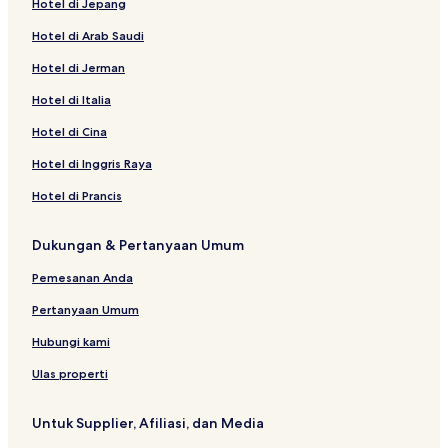
Hotel di Jepang
Hotel dekat Gua Hira
Hotel di Arab Saudi
Hotel dekat 60th Street
Hotel di Jerman
Hotel dengan Pusat Kebugaran di Makkah
Hotel Bintang 5 di Makkah
Hotel di Italia
Hotel di Al ‘Utaybiyah
Hotel di Cina
Hotel dekat Halaman Alkhalil
Hotel di Inggris Raya
Hotel Bintang 4 di Makkah
Hotel di Prancis
Hotel di Ash Sharai
Dukungan & Pertanyaan Umum
Hotel dekat Menara Jam
Pemesanan Anda
Hotel di Al Andalus
Hotel dengan Kolam Renang di Mekah
Pertanyaan Umum
Hotel dekat Sumur Zamzam
Hubungi kami
Hotel dekat Pameran As-Haabee
Ulas properti
Hotel di Ash Shuhada
Untuk Supplier, Afiliasi, dan Media
Hotel Keluarga di Ajyad