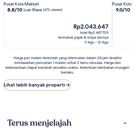
bintang
bintang
Pusat Kota Makkah
Pusat Kota
5.0
5.0
8.8
9.0
8,8/10
9,0/10
Luar Biasa
I
(672 ulasan)
dari
dari
10,
10,
Luar
Harga
Istimewa,
Rp2.043.647
Biasa,
sekarang
(315
total Rp2.467.703
(672
Rp2.043.647
ulasan)
termasuk pajak & biaya lainnya
ulasan)
11 Agu - 12 Agu
Harga
Harga per malam terendah yang ditemukan dalam 24 jam terakhir
berdasarkan pencarian 1 malam untuk 2 tamu dewasa. Harga dan
per
ketersediaan dapat berubah sewaktu-waktu. Ketentuan tambahan mungkin
malam
berlaku.
terendah
yang
Lihat lebih banyak properti
ditemukan
dalam
24
jam
terakhir
berdasarkan
pencarian
Terus menjelajah
1
malam
untuk