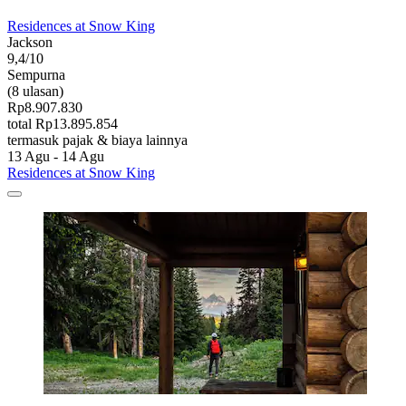
Residences at Snow King
Jackson
9,4/10
Sempurna
(8 ulasan)
Rp8.907.830
total Rp13.895.854
termasuk pajak & biaya lainnya
13 Agu - 14 Agu
Residences at Snow King