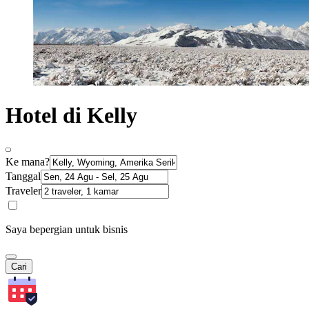
Hotel di Kelly
Ke mana?
Tanggal
Traveler
Saya bepergian untuk bisnis
Cari