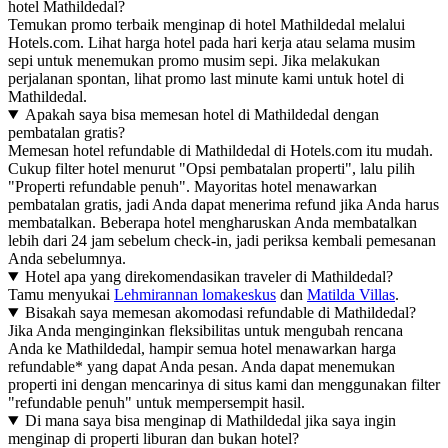
hotel Mathildedal?
Temukan promo terbaik menginap di hotel Mathildedal melalui
Hotels.com. Lihat harga hotel pada hari kerja atau selama musim
sepi untuk menemukan promo musim sepi. Jika melakukan
perjalanan spontan, lihat promo last minute kami untuk hotel di
Mathildedal.
Apakah saya bisa memesan hotel di Mathildedal dengan
pembatalan gratis?
Memesan hotel refundable di Mathildedal di Hotels.com itu mudah.
Cukup filter hotel menurut "Opsi pembatalan properti", lalu pilih
"Properti refundable penuh". Mayoritas hotel menawarkan
pembatalan gratis, jadi Anda dapat menerima refund jika Anda harus
membatalkan. Beberapa hotel mengharuskan Anda membatalkan
lebih dari 24 jam sebelum check-in, jadi periksa kembali pemesanan
Anda sebelumnya.
Hotel apa yang direkomendasikan traveler di Mathildedal?
Tamu menyukai
Lehmirannan lomakeskus
dan
Matilda Villas
.
Bisakah saya memesan akomodasi refundable di Mathildedal?
Jika Anda menginginkan fleksibilitas untuk mengubah rencana
Anda ke Mathildedal, hampir semua hotel menawarkan harga
refundable* yang dapat Anda pesan. Anda dapat menemukan
properti ini dengan mencarinya di situs kami dan menggunakan filter
"refundable penuh" untuk mempersempit hasil.
Di mana saya bisa menginap di Mathildedal jika saya ingin
menginap di properti liburan dan bukan hotel?