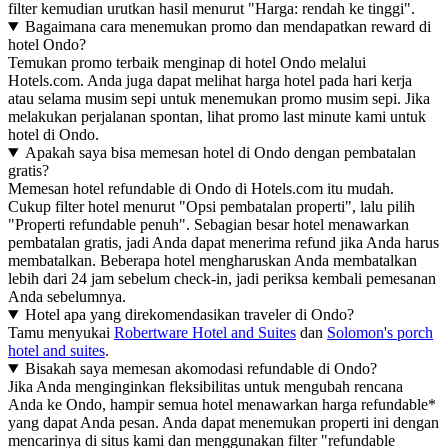
filter kemudian urutkan hasil menurut "Harga: rendah ke tinggi".
Bagaimana cara menemukan promo dan mendapatkan reward di
hotel Ondo?
Temukan promo terbaik menginap di hotel Ondo melalui
Hotels.com. Anda juga dapat melihat harga hotel pada hari kerja
atau selama musim sepi untuk menemukan promo musim sepi. Jika
melakukan perjalanan spontan, lihat promo last minute kami untuk
hotel di Ondo.
Apakah saya bisa memesan hotel di Ondo dengan pembatalan
gratis?
Memesan hotel refundable di Ondo di Hotels.com itu mudah.
Cukup filter hotel menurut "Opsi pembatalan properti", lalu pilih
"Properti refundable penuh". Sebagian besar hotel menawarkan
pembatalan gratis, jadi Anda dapat menerima refund jika Anda harus
membatalkan. Beberapa hotel mengharuskan Anda membatalkan
lebih dari 24 jam sebelum check-in, jadi periksa kembali pemesanan
Anda sebelumnya.
Hotel apa yang direkomendasikan traveler di Ondo?
Tamu menyukai
Robertware Hotel and Suites
dan
Solomon's porch
hotel and suites
.
Bisakah saya memesan akomodasi refundable di Ondo?
Jika Anda menginginkan fleksibilitas untuk mengubah rencana
Anda ke Ondo, hampir semua hotel menawarkan harga refundable*
yang dapat Anda pesan. Anda dapat menemukan properti ini dengan
mencarinya di situs kami dan menggunakan filter "refundable