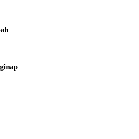
bah
ginap