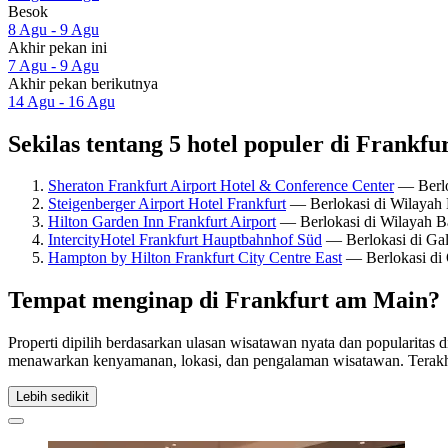
Besok
8 Agu - 9 Agu
Akhir pekan ini
7 Agu - 9 Agu
Akhir pekan berikutnya
14 Agu - 16 Agu
Sekilas tentang 5 hotel populer di Frankf
Sheraton Frankfurt Airport Hotel & Conference Center
— Berlo
Steigenberger Airport Hotel Frankfurt
— Berlokasi di Wilayah 
Hilton Garden Inn Frankfurt Airport
— Berlokasi di Wilayah Ba
IntercityHotel Frankfurt Hauptbahnhof Süd
— Berlokasi di Gal
Hampton by Hilton Frankfurt City Centre East
— Berlokasi di 
Tempat menginap di Frankfurt am Main?
Properti dipilih berdasarkan ulasan wisatawan nyata dan popularitas
menawarkan kenyamanan, lokasi, dan pengalaman wisatawan. Terakh
Lebih sedikit