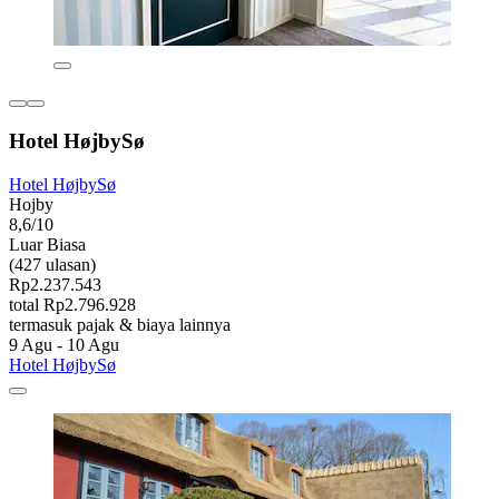
Hotel HøjbySø
Hotel HøjbySø
Hojby
8,6/10
Luar Biasa
(427 ulasan)
Rp2.237.543
total Rp2.796.928
termasuk pajak & biaya lainnya
9 Agu - 10 Agu
Hotel HøjbySø