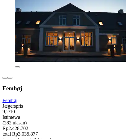
Femhøj
Femhøj
Jægerspris
9,2/10
Istimewa
(282 ulasan)
Rp2.428.702
total Rp3.035.877