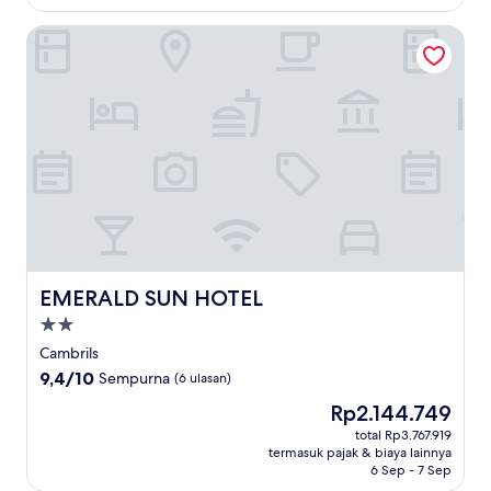
EMERALD SUN HOTEL
EMERALD SUN HOTEL
EMERALD SUN HOTEL
Properti
bintang
Cambrils
2.0
9.4
9,4/10
Sempurna
(6 ulasan)
dari
Harga
Rp2.144.749
10,
sekarang
Sempurna,
total Rp3.767.919
Rp2.144.749
termasuk pajak & biaya lainnya
(6
6 Sep - 7 Sep
ulasan)