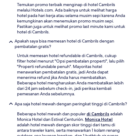
Temukan promo terbaik menginap di hotel Cambrils
melalui Hotels.com. Ada baiknya untuk melihat harga
hotel pada hari kerja atau selama musim sepi karena Anda
kemungkinan akan menemukan promo musim sepi.
Pastikan juga untuk melihat promo last minute kami untuk
hotel di Cambrils.
Apakah saya bisa memesan hotel di Cambrils dengan
pembatalan gratis?
Untuk memesan hotel refundable di Cambrils, cukup
filter hotel menurut "Opsi pembatalan properti", lalu pilih
"Properti refundable penuh". Mayoritas hotel
menawarkan pembatalan gratis, jadi Anda dapat
menerima refund jika Anda harus membatalkan.
Beberapa hotel mengharuskan Anda membatalkan lebih
dari 24 jam sebelum check-in, jadi periksa kembali
pemesanan Anda sebelumnya.
Apa saja hotel mewah dengan peringkat tinggi di Cambrils?
Beberapa hotel mewah dan populer
di Cambrils
adalah
Monica Hotel dan Estival Centurión.
Monica Hotel
adalah hotel mewah dengan skor tinggi dari tamu di
antara traveler kami, serta menawarkan 1 kolam renang
outdoor, spa layanan lengkap, dan 1 bathtub air panas.