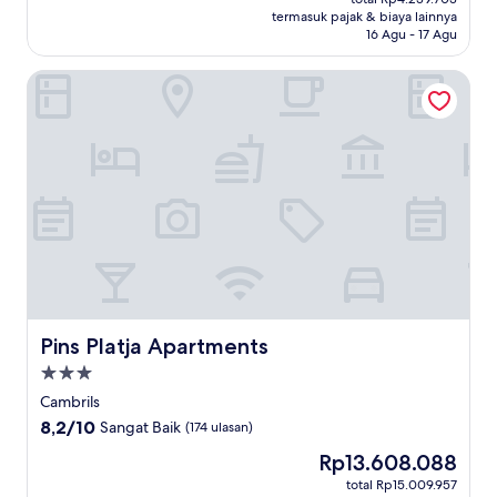
Rp3.781.283
termasuk pajak & biaya lainnya
Baik,
16 Agu - 17 Agu
(5
ulasan)
Pins Platja Apartments
Pins Platja Apartments
Pins Platja Apartments
Properti
bintang
Cambrils
3.0
8.2
8,2/10
Sangat Baik
(174 ulasan)
dari
Harga
Rp13.608.088
10,
sekarang
Sangat
total Rp15.009.957