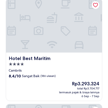
Hotel Best Maritim
Hotel Best Maritim
Hotel Best Maritim
Properti
bintang
Cambrils
4.0
8.4
8,4/10
Sangat Baik
(186 ulasan)
dari
Harga
Rp3.293.324
10,
sekarang
Sangat
total Rp3.704.717
Rp3.293.324
termasuk pajak & biaya lainnya
Baik,
6 Sep - 7 Sep
(186
ulasan)
Aparthotel Terra Aurea