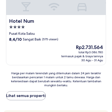
Hotel Num
Hotel Num
Properti
bintang
Pusat Kota Salou
4.0
8.4
8,4/10
Sangat Baik
(575 ulasan)
dari
Harga
Rp2.731.564
10,
sekarang
Sangat
total Rp3.086.780
Rp2.731.564
termasuk pajak & biaya lainnya
Baik,
30 Agu - 31 Agu
(575
ulasan)
Harga
Harga per malam terendah yang ditemukan dalam 24 jam terakhir
berdasarkan pencarian 1 malam untuk 2 tamu dewasa. Harga dan
per
ketersediaan dapat berubah sewaktu-waktu. Ketentuan tambahan
malam
mungkin berlaku.
terendah
yang
Lihat semua properti
ditemukan
dalam
24
jam