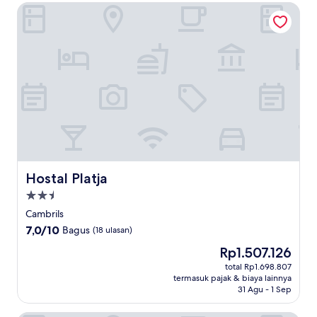
Hostal Platja
Hostal Platja
Hostal Platja
Properti
bintang
Cambrils
2.5
7.0
7,0/10
Bagus
(18 ulasan)
dari
Harga
Rp1.507.126
10,
sekarang
Bagus,
total Rp1.698.807
Rp1.507.126
termasuk pajak & biaya lainnya
(18
31 Agu - 1 Sep
ulasan)