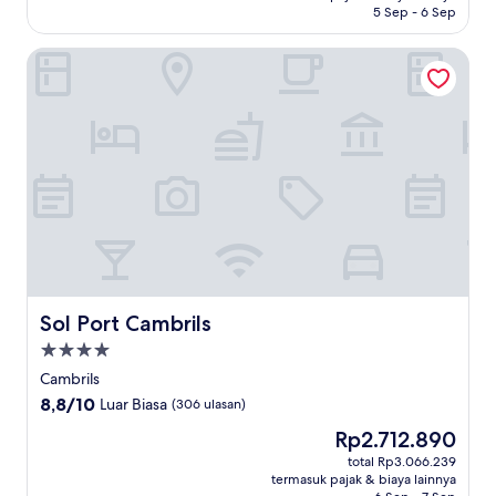
5 Sep - 6 Sep
(18
ulasan)
Sol Port Cambrils
Sol Port Cambrils
Sol Port Cambrils
Properti
bintang
Cambrils
4.0
8.8
8,8/10
Luar Biasa
(306 ulasan)
dari
Harga
Rp2.712.890
10,
sekarang
Luar
total Rp3.066.239
Rp2.712.890
termasuk pajak & biaya lainnya
Biasa,