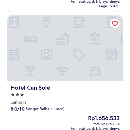
Rp13.608.088
termasuk pajak & biaya lainnya
Baik,
8 Agu - 9 Agu
(174
ulasan)
Hotel Can Solé
Hotel Can Solé
Hotel Can Solé
Properti
bintang
Cambrils
3.0
8.0
8,0/10
Sangat Baik
(18 ulasan)
dari
Harga
Rp1.656.533
10,
sekarang
Sangat
total Rp1.863.134
Rp1.656.533
termasuk pajak & biaya lainnya
Baik,