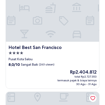
Hotel Best San Francisco
Hotel Best San Francisco
Properti
bintang
Pusat Kota Salou
4.0
8.0
8,0/10
Sangat Baik
(263 ulasan)
dari
Harga
Rp2.404.812
10,
sekarang
Sangat
total Rp2.727.353
Rp2.404.812
termasuk pajak & biaya lainnya
Baik,
30 Agu - 31 Agu
(263
ulasan)
4R Gran Regina