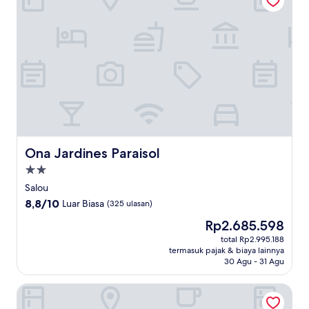
Ona Jardines Paraisol
Ona Jardines Paraisol
Properti
bintang
Salou
2.0
8.8
8,8/10
Luar Biasa
(325 ulasan)
dari
Harga
Rp2.685.598
10,
sekarang
Luar
total Rp2.995.188
Rp2.685.598
termasuk pajak & biaya lainnya
Biasa,
30 Agu - 31 Agu
(325
ulasan)
Ohtels Villa Dorada