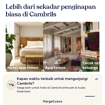
24
Lebih dari sekadar penginapan
jam
terakhir
biasa di Cambrils
berdasarkan
pencarian
cari hotel apartemen
cari apartemen
cari properti 
1
malam
untuk
2
tamu
dewasa.
Harga
dan
ketersediaan
dapat
Cocok untuk
berubah
Hotel apartemen
Apartemen
keluarga
sewaktu-
waktu.
Kapan
Kapan waktu terbaik untuk mengunjungi
Ketentuan
waktu
Cambrils?
tambahan
terbaik
mungkin
Harga kami untuk hotel di Cambrils termurah di bulan
untuk
Desember
berlaku.
mengunjungi
Cambrils?
Harga
Cuaca