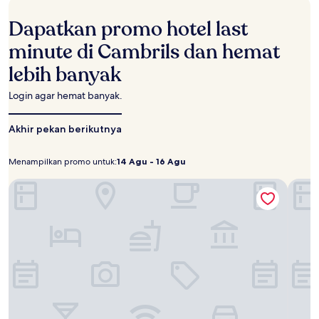
terakhir
berdasarkan
Dapatkan promo hotel last
pencarian
1
minute di Cambrils dan hemat
malam
lebih banyak
untuk
2
tamu
Login agar hemat banyak.
dewasa.
Harga
Akhir pekan berikutnya
dan
ketersediaan
dapat
Menampilkan promo untuk:
14 Agu - 16 Agu
Menampilkan
14
berubah
promo
Agu
Hotel Marina Cambrils by URH
sewaktu-
Hotel
untuk:
-
waktu.
Ketentuan
16
tambahan
Agu
mungkin
berlaku.