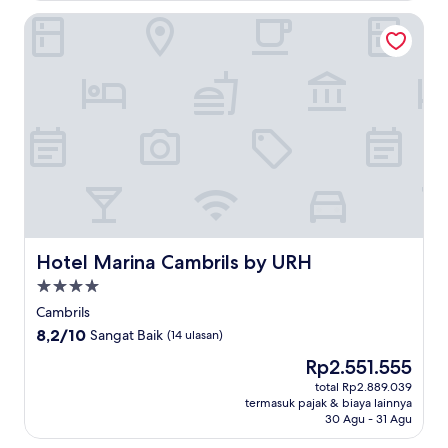
Hotel Marina Cambrils by URH
Hotel Marina Cambrils by URH
Hotel Marina Cambrils by URH
Properti
bintang
Cambrils
4.0
8.2
8,2/10
Sangat Baik
(14 ulasan)
dari
Harga
Rp2.551.555
10,
sekarang
Sangat
total Rp2.889.039
Rp2.551.555
termasuk pajak & biaya lainnya
Baik,
30 Agu - 31 Agu
(14
ulasan)