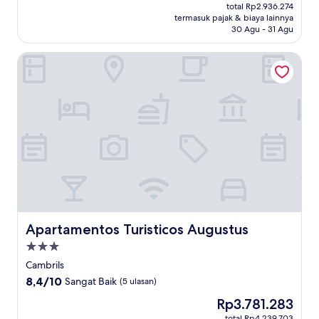
sekarang
Luar
total Rp2.936.274
Rp2.594.497
termasuk pajak & biaya lainnya
Biasa,
30 Agu - 31 Agu
(209
ulasan)
Apartamentos Turisticos Augustus
Apartamentos Turisticos Augustus
Apartamentos Turisticos Augustus
Properti
bintang
Cambrils
3.0
8.4
8,4/10
Sangat Baik
(5 ulasan)
dari
Harga
Rp3.781.283
10,
sekarang
Sangat
total Rp4.239.703