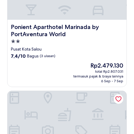
Ponient Aparthotel Marinada by PortAventura World
Ponient Aparthotel Marinada by
PortAventura World
Properti
bintang
Pusat Kota Salou
2.0
7.4
7,4/10
Bagus
(3 ulasan)
dari
Harga
Rp2.479.130
10,
sekarang
Bagus,
total Rp2.807.031
Rp2.479.130
termasuk pajak & biaya lainnya
(3
6 Sep - 7 Sep
ulasan)
Blaumar Hotel Salou