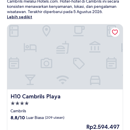
Cambrils melalui Hotels.com. Hotel-hotel di Cambrils ini secara
konsisten menawarkan kenyamanan, lokasi, dan pengalaman
wisatawan. Terakhir diperbarui pada
5 Agustus 2026
.
Lebih sedikit
H10 Cambrils Playa
H10 Cambrils Playa
H10 Cambrils Playa
Properti
bintang
Cambrils
4.0
8.8
8,8/10
Luar Biasa
(209 ulasan)
dari
Harga
Rp2.594.497
10,