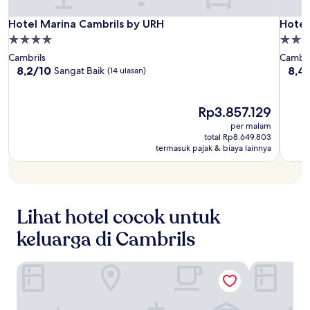
Hotel
Hotel
Hotel
Hotel Marina Cambrils by URH
Hotel
Hotel Marina Cambrils by URH
Hotel
Marina
Marin
Best
Properti
Proper
Cambrils
Cambr
Marit
bintang
binta
Cambrils
Cambri
by
by
4.0
4.0
8.2
8.4
8,2/10
8,4
Sangat Baik
(14 ulasan)
URH
URH
dari
dari
10,
10,
Sangat
Sang
Harga
Rp3.857.129
Baik,
Baik,
sekarang
per malam
(14
(186
Rp3.857.129
total Rp8.649.803
ulasan)
ulasa
termasuk pajak & biaya lainnya
Lihat hotel cocok untuk
keluarga di Cambrils
H10 Cambrils Playa
Hotel Best 