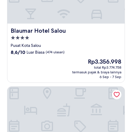
Blaumar Hotel Salou
Blaumar Hotel Salou
Properti
bintang
Pusat Kota Salou
4.0
8.6
8,6/10
Luar Biasa
(474 ulasan)
dari
Harga
Rp3.356.998
10,
sekarang
Luar
total Rp3.774.758
Rp3.356.998
termasuk pajak & biaya lainnya
Biasa,
6 Sep - 7 Sep
(474
ulasan)
H10 Delfín - Adults Only