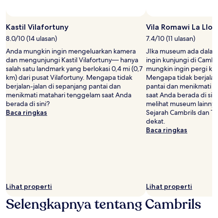
Kastil Vilafortuny
Vila Romawi La Llos
8.0/10 (14 ulasan)
7.4/10 (11 ulasan)
Anda mungkin ingin mengeluarkan kamera
JIka museum ada dalam
dan mengunjungi Kastil Vilafortuny— hanya
ingin kunjungi di Cambr
salah satu landmark yang berlokasi 0,4 mi (0,7
mungkin ingin pergi ke 
km) dari pusat Vilafortuny. Mengapa tidak
Mengapa tidak berjalan
berjalan-jalan di sepanjang pantai dan
pantai dan menikmati 
menikmati matahari tenggelam saat Anda
saat Anda berada di sini
berada di sini?
melihat museum lainny
Baca ringkas
Sejarah Cambrils dan To
dekat.
Baca ringkas
Lihat properti
Lihat properti
Selengkapnya tentang Cambrils