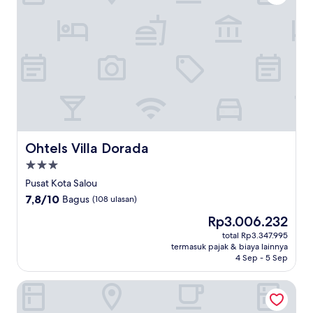
Ohtels Villa Dorada
Ohtels Villa Dorada
Properti
bintang
Pusat Kota Salou
3.0
7.8
7,8/10
Bagus
(108 ulasan)
dari
Harga
Rp3.006.232
10,
sekarang
Bagus,
total Rp3.347.995
Rp3.006.232
termasuk pajak & biaya lainnya
(108
4 Sep - 5 Sep
ulasan)
Hotel Best San Francisco