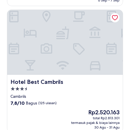
6 Sep - 7 Sep
(306
ulasan)
Hotel Best Cambrils
Hotel Best Cambrils
Hotel Best Cambrils
Properti
bintang
Cambrils
3.5
7.8
7,8/10
Bagus
(125 ulasan)
dari
Harga
Rp2.520.163
10,
sekarang
Bagus,
total Rp2.813.301
Rp2.520.163
termasuk pajak & biaya lainnya
(125
30 Agu - 31 Agu
ulasan)