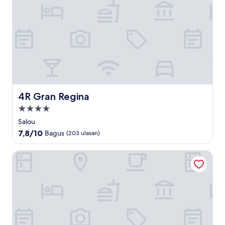
4R Gran Regina
4R Gran Regina
Properti
bintang
Salou
4.0
7.8
7,8/10
Bagus
(203 ulasan)
dari
10,
Hostal Porto Mar
Bagus,
(203
ulasan)