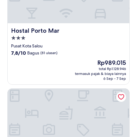
Hostal Porto Mar
Hostal Porto Mar
Properti
bintang
Pusat Kota Salou
3.0
7.8
7,8/10
Bagus
(81 ulasan)
dari
Harga
Rp989.015
10,
sekarang
Bagus,
total Rp1.128.946
Rp989.015
termasuk pajak & biaya lainnya
(81
6 Sep - 7 Sep
ulasan)
Ponient Aparthotel Marinada by PortAventura World