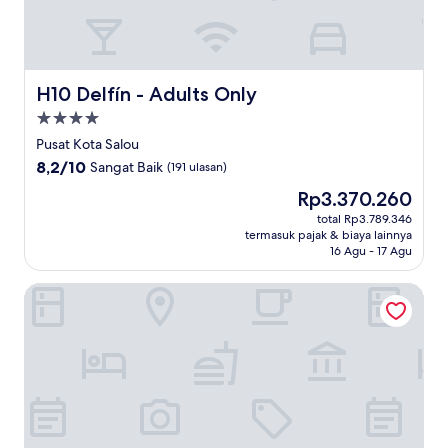
H10 Delfín - Adults Only
H10 Delfín - Adults Only
Properti
bintang
Pusat Kota Salou
4.0
8.2
8,2/10
Sangat Baik
(191 ulasan)
dari
Harga
Rp3.370.260
10,
sekarang
Sangat
total Rp3.789.346
Rp3.370.260
termasuk pajak & biaya lainnya
Baik,
16 Agu - 17 Agu
(191
ulasan)
Hotel Num