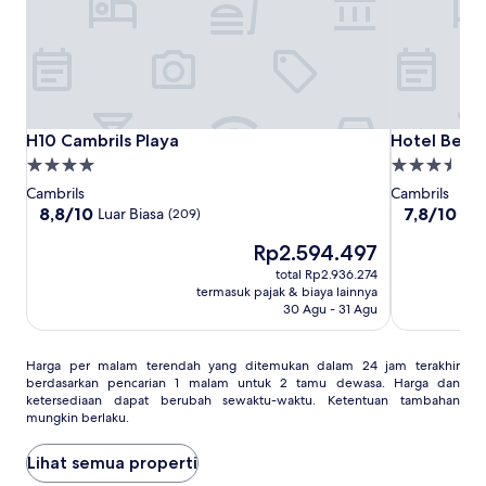
H10
H10
Hotel
H10 Cambrils Playa
Hotel Best 
H10 Cambrils Playa
Hotel Best 
Cambrils
Cambrils
Best
Properti
Properti
Playa
Playa
Cambrils
bintang
bintang
Cambrils
Cambrils
4.0
3.5
8.8
7.8
8,8/10
7,8/10
Luar Biasa
Ba
(209)
dari
dari
Harga
Rp2.594.497
10,
10,
sekarang
Luar
Bagus,
total Rp2.936.274
Rp2.594.497
Biasa,
(125)
termasuk pajak & biaya lainnya
(209)
30 Agu - 31 Agu
Harga
Harga per malam terendah yang ditemukan dalam 24 jam terakhir
berdasarkan pencarian 1 malam untuk 2 tamu dewasa. Harga dan
per
ketersediaan dapat berubah sewaktu-waktu. Ketentuan tambahan
malam
mungkin berlaku.
terendah
yang
Lihat semua properti
ditemukan
dalam