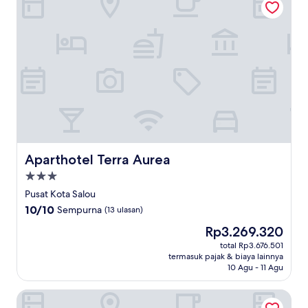
Aparthotel Terra Aurea
Aparthotel Terra Aurea
Properti
bintang
Pusat Kota Salou
3.0
10.0
10/10
Sempurna
(13 ulasan)
dari
Harga
Rp3.269.320
10,
sekarang
Sempurna,
total Rp3.676.501
Rp3.269.320
termasuk pajak & biaya lainnya
(13
10 Agu - 11 Agu
ulasan)
Ona Jardines Paraisol