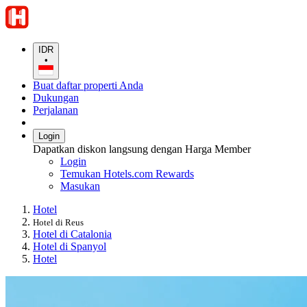
IDR
•
Buat daftar properti Anda
Dukungan
Perjalanan
Login
Dapatkan diskon langsung dengan Harga Member
Login
Temukan Hotels.com Rewards
Masukan
Hotel
Hotel di Reus
Hotel di Catalonia
Hotel di Spanyol
Hotel