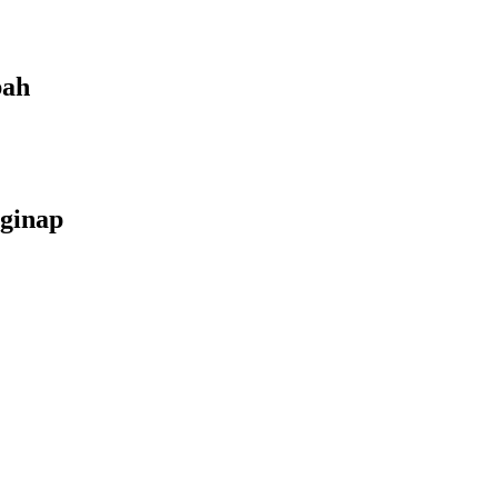
bah
ginap