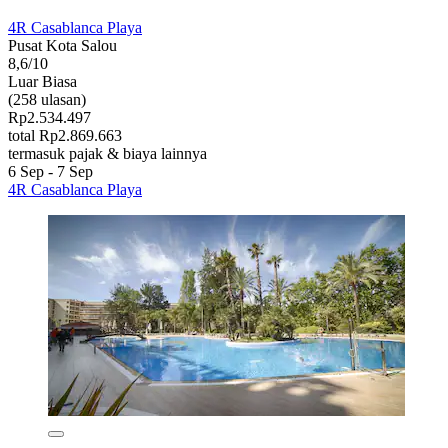
4R Casablanca Playa
Pusat Kota Salou
8,6/10
Luar Biasa
(258 ulasan)
Rp2.534.497
total Rp2.869.663
termasuk pajak & biaya lainnya
6 Sep - 7 Sep
4R Casablanca Playa