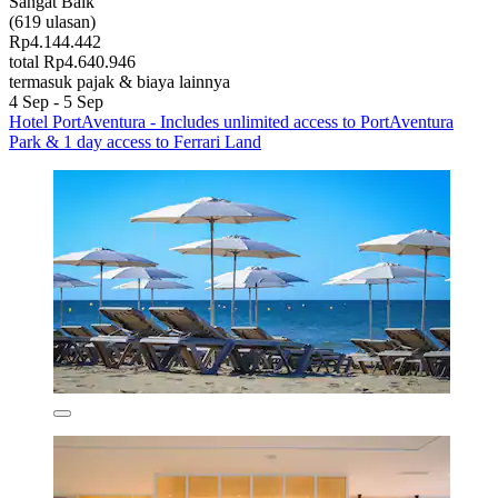
Sangat Baik
(619 ulasan)
Rp4.144.442
total Rp4.640.946
termasuk pajak & biaya lainnya
4 Sep - 5 Sep
Hotel PortAventura - Includes unlimited access to PortAventura
Park & 1 day access to Ferrari Land