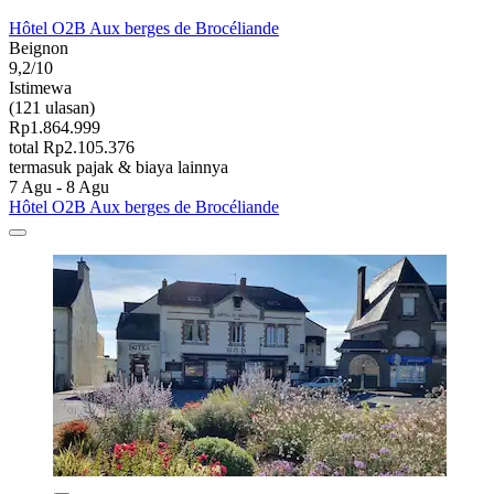
Hôtel O2B Aux berges de Brocéliande
Beignon
9,2/10
Istimewa
(121 ulasan)
Rp1.864.999
total Rp2.105.376
termasuk pajak & biaya lainnya
7 Agu - 8 Agu
Hôtel O2B Aux berges de Brocéliande