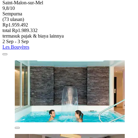
Saint-Malon-sur-Mel
9,8/10
Sempurna
(73 ulasan)
Rp1.959.492
total Rp1.989.332
termasuk pajak & biaya lainnya
2 Sep - 3 Sep
Les Bouyères