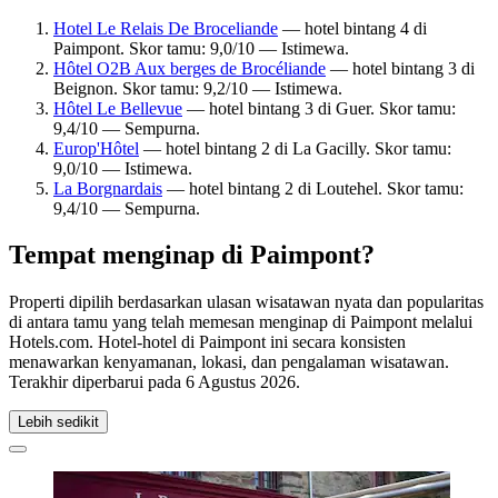
Hotel Le Relais De Broceliande
— hotel bintang 4 di
Paimpont. Skor tamu: 9,0/10 — Istimewa.
Hôtel O2B Aux berges de Brocéliande
— hotel bintang 3 di
Beignon. Skor tamu: 9,2/10 — Istimewa.
Hôtel Le Bellevue
— hotel bintang 3 di Guer. Skor tamu:
9,4/10 — Sempurna.
Europ'Hôtel
— hotel bintang 2 di La Gacilly. Skor tamu:
9,0/10 — Istimewa.
La Borgnardais
— hotel bintang 2 di Loutehel. Skor tamu:
9,4/10 — Sempurna.
Tempat menginap di Paimpont?
Properti dipilih berdasarkan ulasan wisatawan nyata dan popularitas
di antara tamu yang telah memesan menginap di Paimpont melalui
Hotels.com. Hotel-hotel di Paimpont ini secara konsisten
menawarkan kenyamanan, lokasi, dan pengalaman wisatawan.
Terakhir diperbarui pada
6 Agustus 2026
.
Lebih sedikit