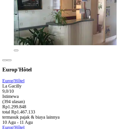
Europ'Hôtel
Europ'Hôtel
La Gacilly
9,0/10
Istimewa
(394 ulasan)
Rp1.299.848
total Rp1.467.133
termasuk pajak & biaya lainnya
10 Agu - 11 Agu
Europ'Hôtel