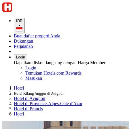
IDR
•
Buat daftar properti Anda
Dukungan
Perjalanan
Login
Dapatkan diskon langsung dengan Harga Member
Login
Temukan Hotels.com Rewards
Masukan
Hotel
Hotel Kilang Anggur di Avignon
Hotel di Avignon
Hotel di Provence-Alpes-Côte d'Azur
Hotel di Prancis
Hotel