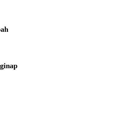
bah
ginap