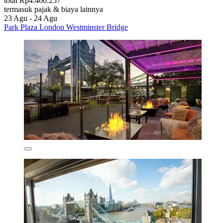
total Rp4.460.257
termasuk pajak & biaya lainnya
23 Agu - 24 Agu
Park Plaza London Westminster Bridge