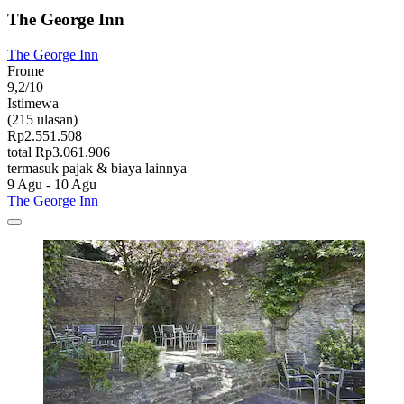
The George Inn
The George Inn
Frome
9,2/10
Istimewa
(215 ulasan)
Rp2.551.508
total Rp3.061.906
termasuk pajak & biaya lainnya
9 Agu - 10 Agu
The George Inn