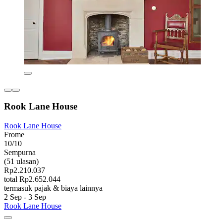
Rook Lane House
Rook Lane House
Frome
10/10
Sempurna
(51 ulasan)
Rp2.210.037
total Rp2.652.044
termasuk pajak & biaya lainnya
2 Sep - 3 Sep
Rook Lane House