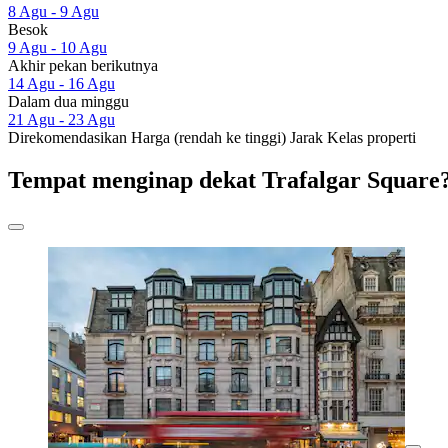
8 Agu - 9 Agu
Besok
9 Agu - 10 Agu
Akhir pekan berikutnya
14 Agu - 16 Agu
Dalam dua minggu
21 Agu - 23 Agu
Direkomendasikan
Harga (rendah ke tinggi)
Jarak
Kelas properti
Tempat menginap dekat Trafalgar Square