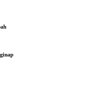
bah
ginap