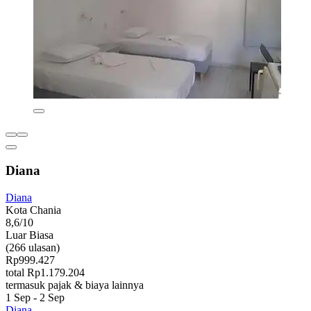
Diana
Diana
Kota Chania
8,6/10
Luar Biasa
(266 ulasan)
Rp999.427
total Rp1.179.204
termasuk pajak & biaya lainnya
1 Sep - 2 Sep
Diana