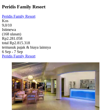
Peridis Family Resort
Peridis Family Resort
Kos
9,0/10
Istimewa
(168 ulasan)
Rp2.281.058
total Rp2.815.318
termasuk pajak & biaya lainnya
6 Sep - 7 Sep
Peridis Family Resort