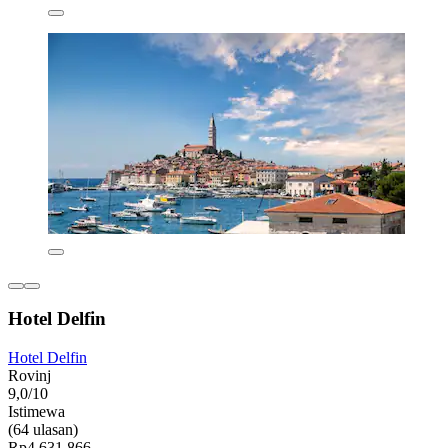
Hotel Delfin
Hotel Delfin
Rovinj
9,0/10
Istimewa
(64 ulasan)
Rp4.631.866